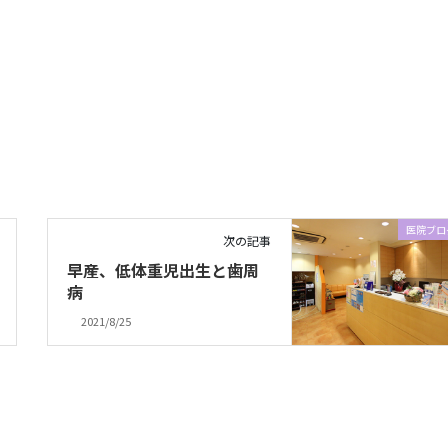
医院ブロ
次の記事
早産、低体重児出生と歯周
病
2021/8/25