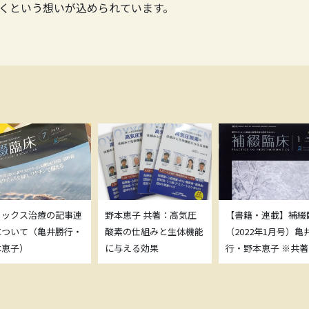
くという想いが込められています。
トックス治療の記事連
野本恵子 共著：高気圧
【書籍・連載】補綴
について（亀井勝行・
酸素の仕組みと生体機能
（2022年1月号）亀
本恵子）
に与える効果
行・野本恵子 ※共著