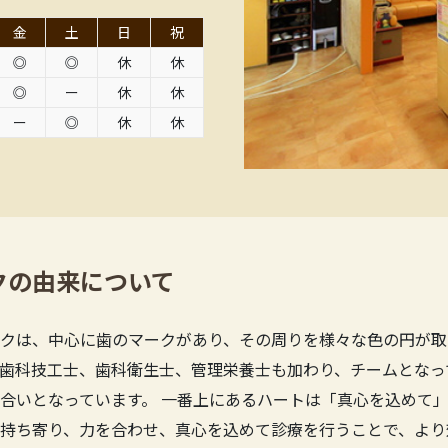
金
土
日
祝
◎
◎
休
休
◎
ー
休
休
ー
◎
休
休
クの由来について
クは、中心に歯のマークがあり、その周りを様々な色の円が取
歯科技工士、歯科衛生士、管理栄養士も加わり、チームとなっ
合いとなっています。 一番上にあるハートは「真心を込めて」
持ち寄り、力を合わせ、真心を込めて診療を行うことで、より