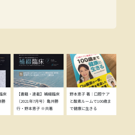
臨床
【書籍・連載】補綴臨床
野本恵子 著：口腔ケア
ボトッ
井勝
（2021年7月号）亀井勝
と酸素ルームで100歳ま
載につ
行・野本恵子 ※共著
で健康に生きる
野本恵