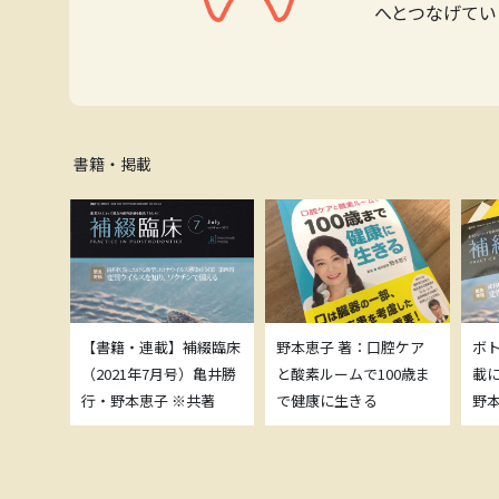
へとつなげてい
書籍・掲載
綴臨床
【書籍・連載】補綴臨床
野本恵子 著：口腔ケア
ボ
）亀井勝
（2021年7月号）亀井勝
と酸素ルームで100歳ま
載
共著
行・野本恵子 ※共著
で健康に生きる
野