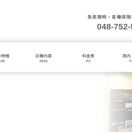
急患随時・各種保険
048-752-
の特徴
診療内容
料金表
院内
TURE
MENU
FEE
T