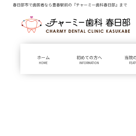
コ
ナ
春日部市で歯医者なら豊春駅前の『チャーミー歯科春日部』まで
ン
ビ
テ
ゲ
ン
ー
ツ
シ
に
ョ
移
ン
動
に
ホーム
初めての方へ
当院
移
HOME
INFORMATION
FEA
動