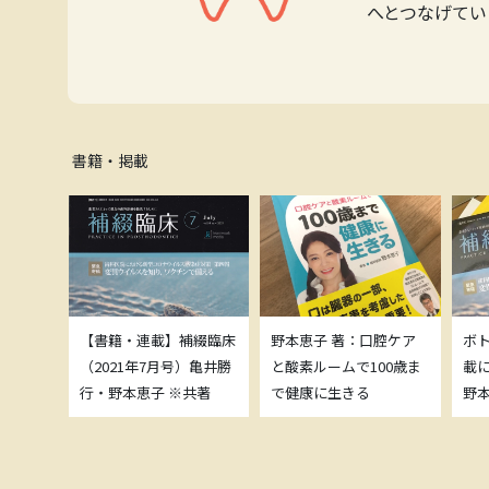
へとつなげてい
書籍・掲載
補綴臨床
【書籍・連載】補綴臨床
野本恵子 著：口腔ケア
ボ
）亀井勝
（2021年7月号）亀井勝
と酸素ルームで100歳ま
載
共著
行・野本恵子 ※共著
で健康に生きる
野