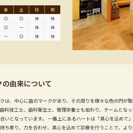
金
土
日
祝
◎
◎
休
休
◎
ー
休
休
ー
◎
休
休
クの由来について
クは、中心に歯のマークがあり、その周りを様々な色の円が取
歯科技工士、歯科衛生士、管理栄養士も加わり、チームとなっ
合いとなっています。 一番上にあるハートは「真心を込めて」
持ち寄り、力を合わせ、真心を込めて診療を行うことで、より