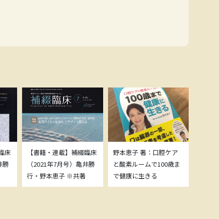
臨床
【書籍・連載】補綴臨床
野本恵子 著：口腔ケア
ボトッ
井勝
（2021年7月号）亀井勝
と酸素ルームで100歳ま
載につ
行・野本恵子 ※共著
で健康に生きる
野本恵