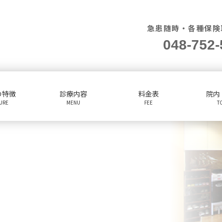
急患随時・各種保険
048-752-
の特徴
診療内容
料金表
院内
TURE
MENU
FEE
T