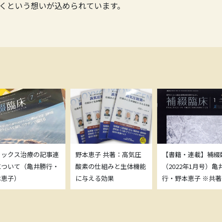
くという想いが込められています。
トックス治療の記事連
野本恵子 共著：高気圧
【書籍・連載】補綴
について（亀井勝行・
酸素の仕組みと生体機能
（2022年1月号）亀
本恵子）
に与える効果
行・野本恵子 ※共著