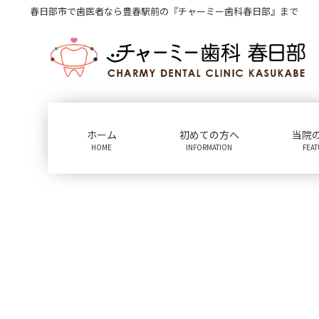
コ
ナ
春日部市で歯医者なら豊春駅前の『チャーミー歯科春日部』まで
ン
ビ
テ
ゲ
ン
ー
ツ
シ
に
ョ
移
ン
動
に
ホーム
初めての方へ
当院
移
HOME
INFORMATION
FEA
動