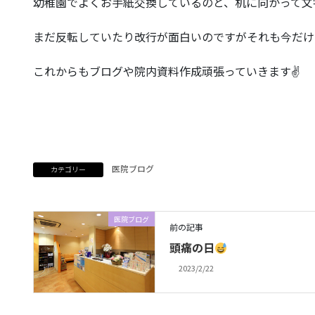
幼稚園でよくお手紙交換しているのと、机に向かって文
まだ反転していたり改行が面白いのですがそれも今だけ
これからもブログや院内資料作成頑張っていきます✌️
医院ブログ
カテゴリー
医院ブログ
前の記事
頭痛の日
2023/2/22