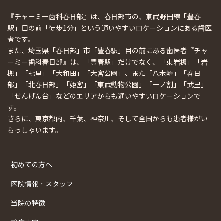
『チャーミー歯科春日部』は、春日部市の、東武野田線「豊春
駅」目の前「徒歩1分」という通いやすいロケーションにある歯医
者です。
また、埼玉県「春日部」市「豊春駅」目の前にある歯医者『チャ
ーミー歯科春日部』は、「豊春駅」だけでなく、「東岩槻」「岩
槻」「七里」「大和田」「大宮公園」、また「八木崎」「春日
部」「北春日部」「姫宮」「東武動物公園」「一ノ割」「武里」
「せんげん台」などのエリアからも通いやすいロケーションで
す。
さらに、東京都内、千葉、神奈川、そして全国からも患者様がい
らっしゃいます。
初めての方へ
医院情報・スタッフ
当院の特徴