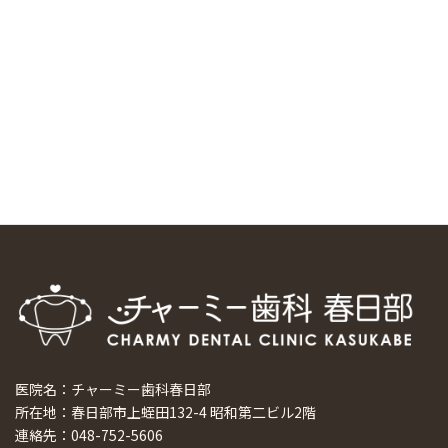
スマーティ矯正をしている中国人歯科医師に対して神奈川歯
科大学の見学ツアーを企画しました
2024/10/29
マウスピース矯正システム「スマーティー（Smartee）」が
日本初上陸
2024/9/11
ホーチミンで1番のインプラント施設を訪問
2024/8/15
医院名：チャーミー歯科春日部
所在地：春日部市上蛭田132-4 昭和第二ビル2階
連絡先：048-752-5606