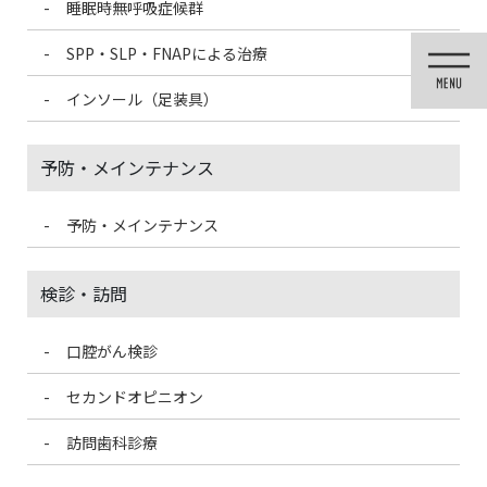
睡眠時無呼吸症候群
コ
ナ
ン
ビ
SPP・SLP・FNAPによる治療
テ
ゲ
ン
ー
インソール（足装具）
ツ
シ
に
ョ
移
ン
予防・メインテナンス
動
に
移
動
予防・メインテナンス
医院ブログ
検診・訪問
口腔がん検診
HOME
医院ブログ
海開き
セカンドオピニオン
2022/7/1
訪問歯科診療
医院ブログ