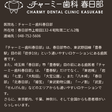
医院名：チャーミー歯科春日部
所在地：春日部市上蛭田132-4 昭和第二ビル2階
連絡先：048-752-5606
『チャーミー歯科春日部』は、春日部市の、東武野田線「豊春
駅」目の前「徒歩1分」という通いやすいロケーションにある歯医
者です。
また、埼玉県「春日部」市「豊春駅」目の前にある歯医者『チャ
ーミー歯科春日部』は、「豊春駅」だけでなく、「東岩槻」「岩
槻」「七里」「大和田」「大宮公園」、また「八木崎」「春日
部」「北春日部」「姫宮」「東武動物公園」「一ノ割」「武里」
「せんげん台」などのエリアからも通いやすいロケーションで
す。
さらに、東京都内、千葉、神奈川、そして全国からも患者様がい
らっしゃいます。