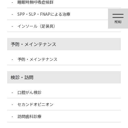
睡眠時無呼吸症候群
コ
ナ
ン
ビ
SPP・SLP・FNAPによる治療
テ
ゲ
ン
ー
インソール（足装具）
ツ
シ
に
ョ
移
ン
予防・メインテナンス
動
に
移
動
予防・メインテナンス
投稿
検診・訪問
口腔がん検診
HOME
歯固め石
AAC5B4F3-F02D-4B16-A8A7-F5519DFA5015
セカンドオピニオン
2021/10/6
訪問歯科診療
AAC5B4F3-F02D-4B16-A8A7-