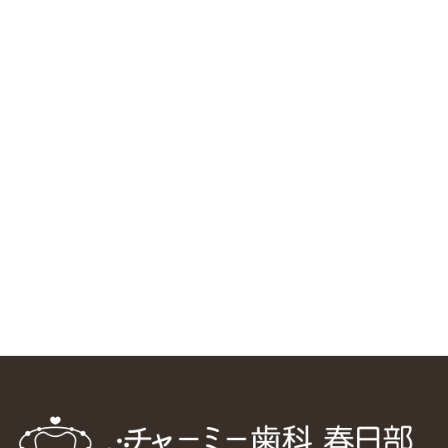
RSS（メディプラングループニュース）
ニューヨーク大学 歯学部に視察に来ました
2025/1/25
中国からのツアーの一団50人がパルフェクリニックを見学
しました
2024/11/17
スマーティ矯正をしている中国人歯科医師に対して神奈川歯
科大学の見学ツアーを企画しました
2024/10/29
マウスピース矯正システム「スマーティー（Smartee）」が
日本初上陸
2024/9/11
ホーチミンで1番のインプラント施設を訪問
2024/8/15