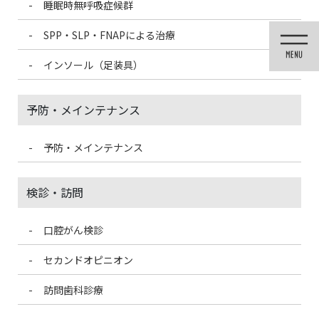
睡眠時無呼吸症候群
コ
ナ
ン
ビ
SPP・SLP・FNAPによる治療
テ
ゲ
ン
ー
インソール（足装具）
ツ
シ
に
ョ
移
ン
予防・メインテナンス
動
に
移
動
予防・メインテナンス
投稿
検診・訪問
口腔がん検診
HOME
旬のお野菜を食べよう！
C5F2903A-7EDB-4481-9039-5CFD39FD1033
セカンドオピニオン
2023/8/5
訪問歯科診療
C5F2903A-7EDB-4481-9039-