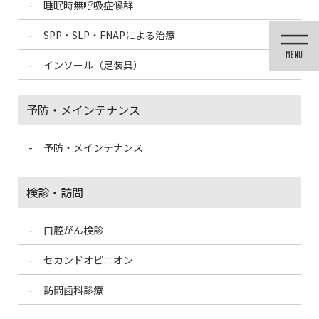
睡眠時無呼吸症候群
コ
ナ
ン
ビ
SPP・SLP・FNAPによる治療
テ
ゲ
ン
ー
インソール（足装具）
ツ
シ
に
ョ
移
ン
予防・メインテナンス
動
に
移
動
予防・メインテナンス
医院ブログ
検診・訪問
口腔がん検診
HOME
医院ブログ
日本脳炎ワクチンが不足しているようです。
セカンドオピニオン
2021/6/24
訪問歯科診療
医院ブログ