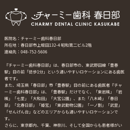
医院名：チャーミー歯科春日部
所在地：春日部市上蛭田132-4 昭和第二ビル2階
連絡先：048-752-5606
『チャーミー歯科春日部』は、春日部市の、東武野田線「豊春
駅」目の前「徒歩1分」という通いやすいロケーションにある歯医
者です。
また、埼玉県「春日部」市「豊春駅」目の前にある歯医者『チャ
ーミー歯科春日部』は、「豊春駅」だけでなく、「東岩槻」「岩
槻」「七里」「大和田」「大宮公園」、また「八木崎」「春日
部」「北春日部」「姫宮」「東武動物公園」「一ノ割」「武里」
「せんげん台」などのエリアからも通いやすいロケーションで
す。
さらに、東京都内、千葉、神奈川、そして全国からも患者様がい