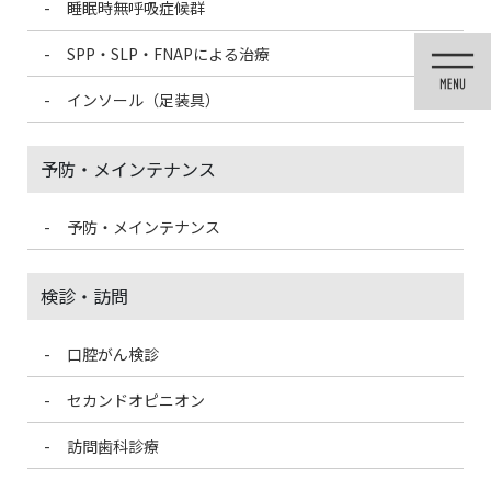
睡眠時無呼吸症候群
コ
ナ
ン
ビ
SPP・SLP・FNAPによる治療
テ
ゲ
ン
ー
インソール（足装具）
ツ
シ
に
ョ
移
ン
予防・メインテナンス
動
に
移
動
予防・メインテナンス
投稿
検診・訪問
口腔がん検診
HOME
当院の歯科衛生士の誕生日
D47D61ED-58BD-4E06-97B1-6B8734C05E90
セカンドオピニオン
訪問歯科診療
2021/5/22