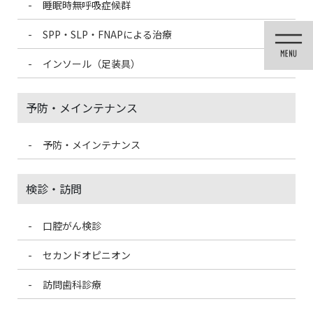
睡眠時無呼吸症候群
コ
ナ
ン
ビ
SPP・SLP・FNAPによる治療
テ
ゲ
ン
ー
インソール（足装具）
ツ
シ
に
ョ
移
ン
予防・メインテナンス
動
に
移
動
予防・メインテナンス
投稿
検診・訪問
口腔がん検診
HOME
広島平和記念日
57034F7C-ACDD-4220-B6D5-55D52E0E94AA
セカンドオピニオン
2023/8/5
訪問歯科診療
57034F7C-ACDD-4220-B6D5-