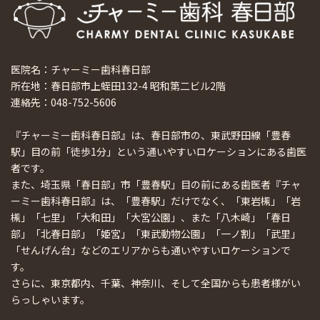
医院名：チャーミー歯科春日部
所在地：春日部市上蛭田132-4 昭和第二ビル2階
連絡先：048-752-5606
『チャーミー歯科春日部』は、春日部市の、東武野田線「豊春
駅」目の前「徒歩1分」という通いやすいロケーションにある歯医
者です。
また、埼玉県「春日部」市「豊春駅」目の前にある歯医者『チャ
ーミー歯科春日部』は、「豊春駅」だけでなく、「東岩槻」「岩
槻」「七里」「大和田」「大宮公園」、また「八木崎」「春日
部」「北春日部」「姫宮」「東武動物公園」「一ノ割」「武里」
「せんげん台」などのエリアからも通いやすいロケーションで
す。
さらに、東京都内、千葉、神奈川、そして全国からも患者様がい
らっしゃいます。