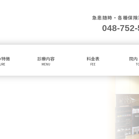
急患随時・各種保険
048-752-
の特徴
診療内容
料金表
院内
TURE
MENU
FEE
T