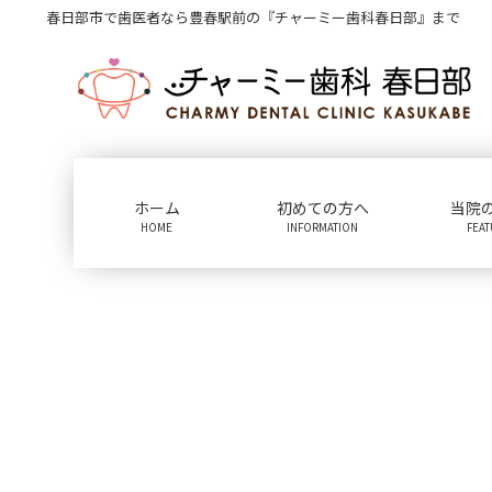
コ
ナ
春日部市で歯医者なら豊春駅前の『チャーミー歯科春日部』まで
ン
ビ
テ
ゲ
ン
ー
ツ
シ
に
ョ
移
ン
動
に
ホーム
初めての方へ
当院
移
HOME
INFORMATION
FEA
動