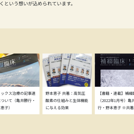
くという想いが込められています。
トックス治療の記事連
野本恵子 共著：高気圧
【書籍・連載】補綴
について（亀井勝行・
酸素の仕組みと生体機能
（2022年1月号）亀
本恵子）
に与える効果
行・野本恵子 ※共著