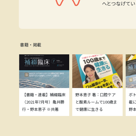
へとつなげてい
書籍・掲載
補綴臨床
【書籍・連載】補綴臨床
野本恵子 著：口腔ケア
ボ
）亀井勝
（2021年7月号）亀井勝
と酸素ルームで100歳ま
載
共著
行・野本恵子 ※共著
で健康に生きる
野