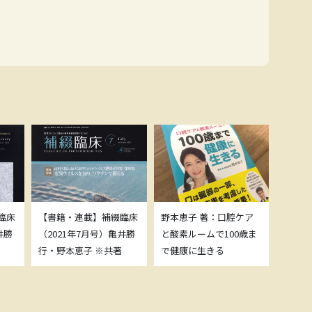
臨床
【書籍・連載】補綴臨床
野本恵子 著：口腔ケア
ボトッ
井勝
（2021年7月号）亀井勝
と酸素ルームで100歳ま
載につ
行・野本恵子 ※共著
で健康に生きる
野本恵