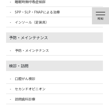
睡眠時無呼吸症候群
コ
ナ
ン
ビ
SPP・SLP・FNAPによる治療
テ
ゲ
ン
ー
インソール（足装具）
ツ
シ
に
ョ
移
ン
予防・メインテナンス
動
に
移
動
予防・メインテナンス
医院ブログ
検診・訪問
口腔がん検診
HOME
医院ブログ
ビフィズス菌と乳酸菌のちがい
セカンドオピニオン
2023/10/12
訪問歯科診療
医院ブログ