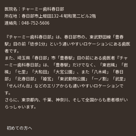
医院名：チャーミー歯科春日部
所在地：春日部市上蛭田132-4 昭和第二ビル2階
連絡先：048-752-5606
『チャーミー歯科春日部』は、春日部市の、東武野田線「豊春
駅」目の前「徒歩1分」という通いやすいロケーションにある歯医
者です。
また、埼玉県「春日部」市「豊春駅」目の前にある歯医者『チャ
ーミー歯科春日部』は、「豊春駅」だけでなく、「東岩槻」「岩
槻」「七里」「大和田」「大宮公園」、また「八木崎」「春日
部」「北春日部」「姫宮」「東武動物公園」「一ノ割」「武里」
「せんげん台」などのエリアからも通いやすいロケーションで
す。
さらに、東京都内、千葉、神奈川、そして全国からも患者様がい
らっしゃいます。
初めての方へ