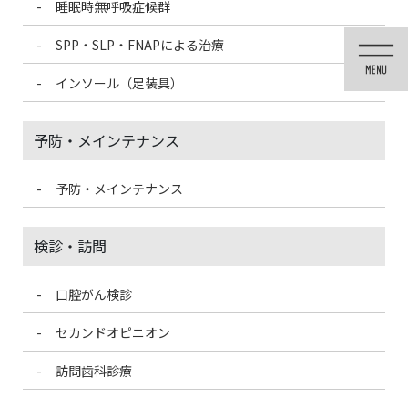
睡眠時無呼吸症候群
コ
ナ
ン
ビ
SPP・SLP・FNAPによる治療
テ
ゲ
ン
ー
インソール（足装具）
ツ
シ
に
ョ
移
ン
予防・メインテナンス
動
に
移
動
予防・メインテナンス
医院ブログ
検診・訪問
口腔がん検診
HOME
医院ブログ
お遊戯会
セカンドオピニオン
2022/12/5
訪問歯科診療
医院ブログ