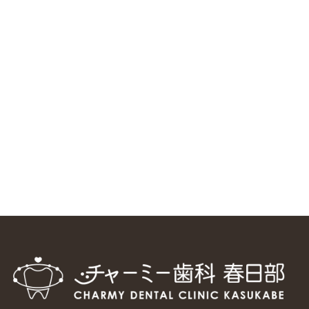
ニューヨーク大学 歯学部に視察に来ました
2025/1/25
中国からのツアーの一団50人がパルフェクリニックを見学
しました
2024/11/17
スマーティ矯正をしている中国人歯科医師に対して神奈川歯
科大学の見学ツアーを企画しました
2024/10/29
マウスピース矯正システム「スマーティー（Smartee）」が
日本初上陸
2024/9/11
ホーチミンで1番のインプラント施設を訪問
2024/8/15