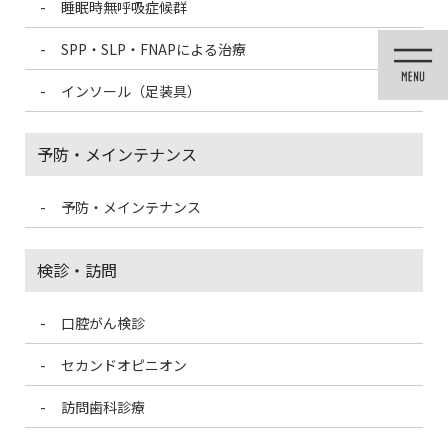
睡眠時無呼吸症候群
コ
ナ
ン
ビ
SPP・SLP・FNAPによる治療
テ
ゲ
ン
ー
インソール（足装具）
ツ
シ
に
ョ
移
ン
予防・メインテナンス
動
に
移
動
予防・メインテナンス
投稿
検診・訪問
口腔がん検診
HOME
おからパウダーでグルテンフリーブラウニー
CB31B988-7F7F-4728-9D07-DCC973025ED0
セカンドオピニオン
訪問歯科診療
2021/6/1