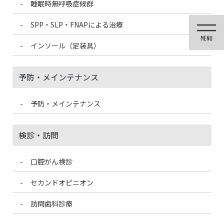
睡眠時無呼吸症候群
コ
ナ
ン
ビ
SPP・SLP・FNAPによる治療
テ
ゲ
ン
ー
インソール（足装具）
ツ
シ
医院ブログ
に
ョ
移
ン
予防・メインテナンス
動
に
移
HOME
医院ブログ
動
予防・メインテナンス
2021/5/31
医院ブログ
検診・訪問
治療前に消毒うがい
感染予防
口腔がん検診
こんにちは
チャーミー歯科春日部でございます
チャーミー歯
科では、コロナ感染予防のため治療前に必ず『お口の消毒』をお
セカンドオピニオン
こなってもらっています
お口の中を清潔な状態にして治療を
行うことにより、治療の効果を最大限に引 […]
訪問歯科診療
2021/5/31