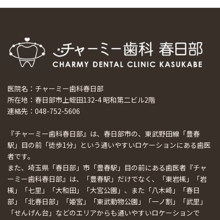
医院名：チャーミー歯科春日部
所在地：春日部市上蛭田132-4 昭和第二ビル2階
連絡先：048-752-5606
『チャーミー歯科春日部』は、春日部市の、東武野田線「豊春
駅」目の前「徒歩1分」という通いやすいロケーションにある歯医
者です。
また、埼玉県「春日部」市「豊春駅」目の前にある歯医者『チャ
ーミー歯科春日部』は、「豊春駅」だけでなく、「東岩槻」「岩
槻」「七里」「大和田」「大宮公園」、また「八木崎」「春日
部」「北春日部」「姫宮」「東武動物公園」「一ノ割」「武里」
「せんげん台」などのエリアからも通いやすいロケーションで