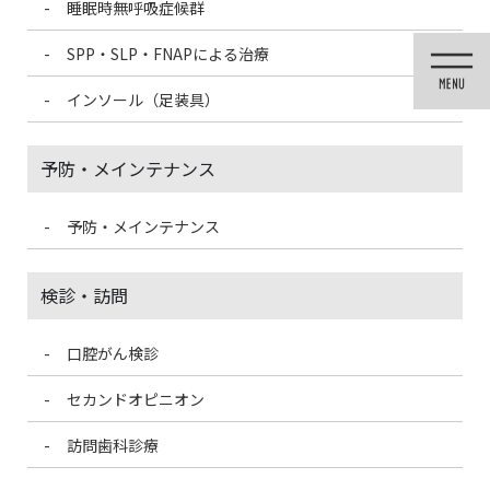
睡眠時無呼吸症候群
コ
ナ
ン
ビ
SPP・SLP・FNAPによる治療
テ
ゲ
ン
ー
インソール（足装具）
ツ
シ
に
ョ
移
ン
予防・メインテナンス
動
に
移
動
予防・メインテナンス
投稿
検診・訪問
口腔がん検診
HOME
歯ぎしり・食いしばり治療
Screenshot 2021-12-21 at 10-59-53 butler_grindcare_20211008150415 –
セカンドオピニオン
butler_grindcare_20211008150415 pdf
訪問歯科診療