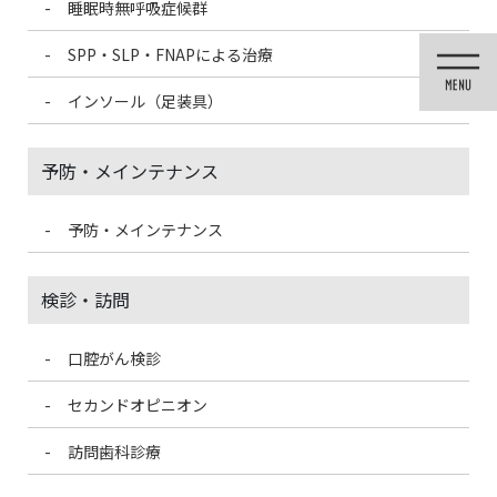
睡眠時無呼吸症候群
コ
ナ
ン
ビ
SPP・SLP・FNAPによる治療
テ
ゲ
ン
ー
インソール（足装具）
ツ
シ
に
ョ
移
ン
予防・メインテナンス
動
に
移
動
予防・メインテナンス
投稿
検診・訪問
口腔がん検診
HOME
歯ぎしり・食いしばり治療
df64
セカンドオピニオン
2022/8/6
訪問歯科診療
df64