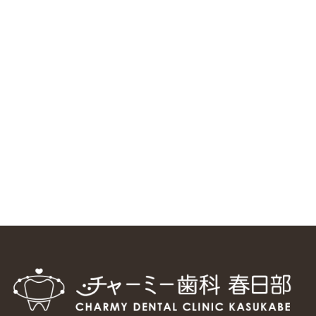
ニューヨーク大学 歯学部に視察に来ました
2025/1/25
中国からのツアーの一団50人がパルフェクリニックを見学
しました
2024/11/17
スマーティ矯正をしている中国人歯科医師に対して神奈川歯
科大学の見学ツアーを企画しました
2024/10/29
マウスピース矯正システム「スマーティー（Smartee）」が
日本初上陸
2024/9/11
ホーチミンで1番のインプラント施設を訪問
2024/8/15