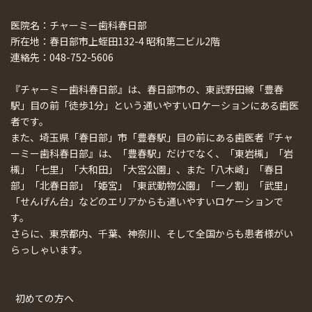
医院名：チャーミー歯科春日部
所在地：春日部市上蛭田132-4 昭和第二ビル2階
連絡先：048-752-5606
『チャーミー歯科春日部』は、春日部市の、東武野田線「豊春
駅」目の前「徒歩1分」という通いやすいロケーションにある歯医
者です。
また、埼玉県「春日部」市「豊春駅」目の前にある歯医者『チャ
ーミー歯科春日部』は、「豊春駅」だけでなく、「東岩槻」「岩
槻」「七里」「大和田」「大宮公園」、また「八木崎」「春日
部」「北春日部」「姫宮」「東武動物公園」「一ノ割」「武里」
「せんげん台」などのエリアからも通いやすいロケーションで
す。
さらに、東京都内、千葉、神奈川、そして全国からも患者様がい
らっしゃいます。
初めての方へ