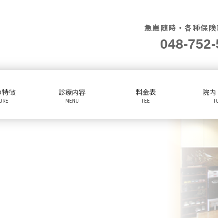
急患随時・各種保険
048-752-
の特徴
診療内容
料金表
院内
TURE
MENU
FEE
T