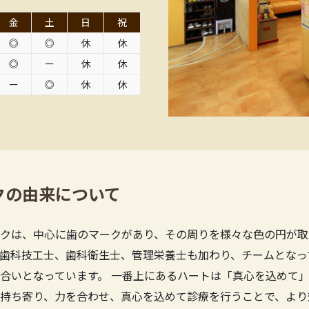
金
土
日
祝
◎
◎
休
休
◎
ー
休
休
ー
◎
休
休
クの由来について
クは、中心に歯のマークがあり、その周りを様々な色の円が取
歯科技工士、歯科衛生士、管理栄養士も加わり、チームとなっ
合いとなっています。 一番上にあるハートは「真心を込めて」
持ち寄り、力を合わせ、真心を込めて診療を行うことで、より