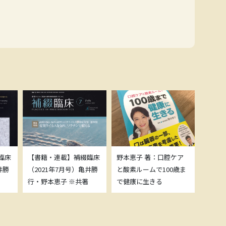
臨床
【書籍・連載】補綴臨床
野本恵子 著：口腔ケア
ボトッ
井勝
（2021年7月号）亀井勝
と酸素ルームで100歳ま
載につ
行・野本恵子 ※共著
で健康に生きる
野本恵