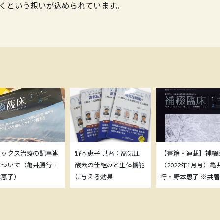
くという想いが込められています。
トックス治療の記事連
野本恵子 共著：高気圧
【書籍・連載】補綴
について（亀井勝行・
酸素の仕組みと生体機能
（2022年1月号）亀
本恵子）
に与える効果
行・野本恵子 ※共著