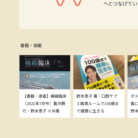
へとつなげてい
書籍・掲載
補綴臨床
【書籍・連載】補綴臨床
野本恵子 著：口腔ケア
ボ
）亀井勝
（2021年7月号）亀井勝
と酸素ルームで100歳ま
載
共著
行・野本恵子 ※共著
で健康に生きる
野