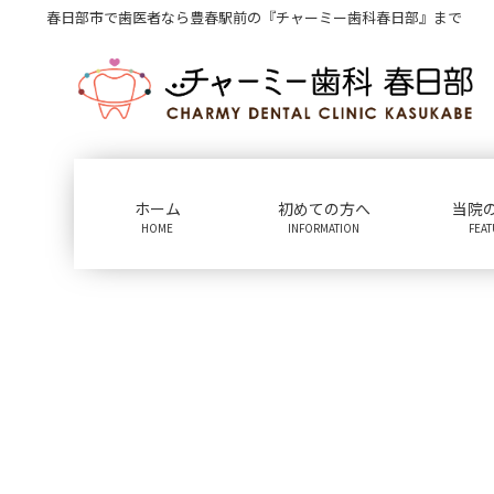
コ
ナ
春日部市で歯医者なら豊春駅前の『チャーミー歯科春日部』まで
ン
ビ
テ
ゲ
ン
ー
ツ
シ
に
ョ
移
ン
動
に
ホーム
初めての方へ
当院
移
HOME
INFORMATION
FEA
動