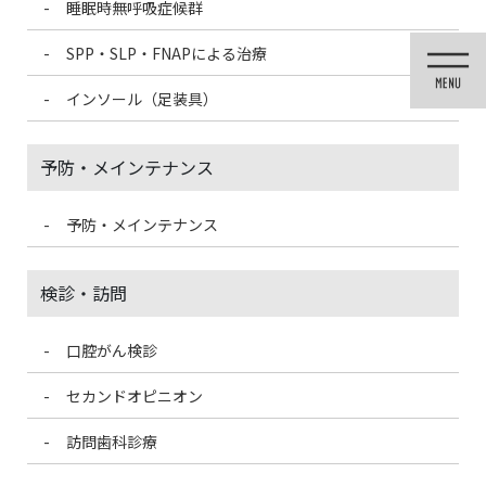
睡眠時無呼吸症候群
コ
ナ
ン
ビ
SPP・SLP・FNAPによる治療
テ
ゲ
ン
ー
インソール（足装具）
ツ
シ
に
ョ
移
ン
予防・メインテナンス
動
に
移
動
予防・メインテナンス
医院ブログ
検診・訪問
口腔がん検診
HOME
医院ブログ
sppを装着された患者様の声②
セカンドオピニオン
2022/2/26
訪問歯科診療
医院ブログ