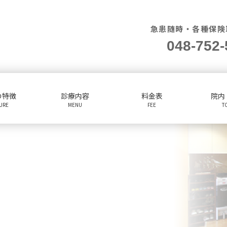
急患随時・各種保険
048-752-
の特徴
診療内容
料金表
院内
TURE
MENU
FEE
T