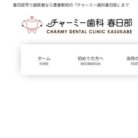
コ
ナ
春日部市で歯医者なら豊春駅前の『チャーミー歯科春日部』まで
ン
ビ
テ
ゲ
ン
ー
ツ
シ
に
ョ
移
ン
動
に
ホーム
初めての方へ
当院
移
HOME
INFORMATION
FEA
動