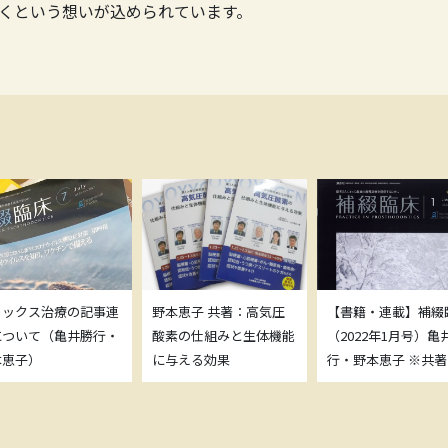
くという想いが込められています。
トックス治療の記事連
野本恵子 共著：高気圧
【書籍・連載】補綴
について（亀井勝行・
酸素の仕組みと生体機能
（2022年1月号）亀
本恵子）
に与える効果
行・野本恵子 ※共著