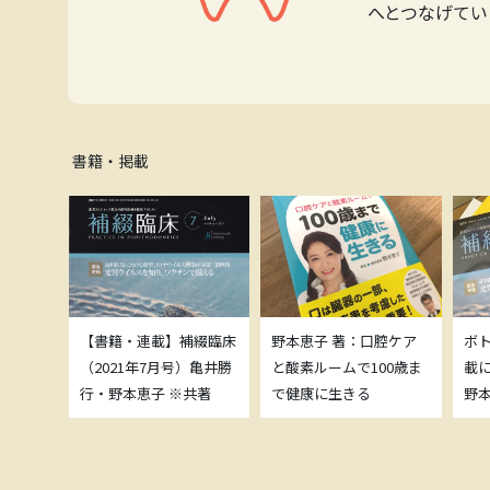
へとつなげてい
書籍・掲載
補綴臨床
【書籍・連載】補綴臨床
野本恵子 著：口腔ケア
ボ
）亀井勝
（2021年7月号）亀井勝
と酸素ルームで100歳ま
載
共著
行・野本恵子 ※共著
で健康に生きる
野