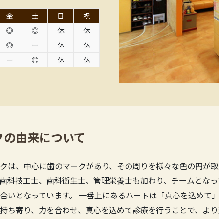
金
土
日
祝
◎
◎
休
休
◎
ー
休
休
ー
◎
休
休
クの由来について
クは、中心に歯のマークがあり、その周りを様々な色の円が取
歯科技工士、歯科衛生士、管理栄養士も加わり、チームとなっ
合いとなっています。 一番上にあるハートは「真心を込めて」
持ち寄り、力を合わせ、真心を込めて診療を行うことで、より