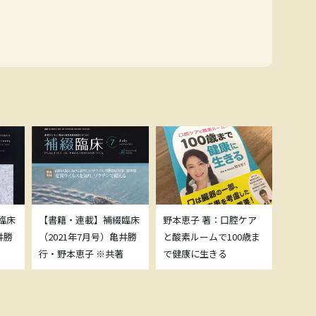
臨床
【書籍・連載】補綴臨床
野本恵子 著：口腔ケア
ボトッ
井勝
（2021年7月号）亀井勝
と酸素ルームで100歳ま
載につ
行・野本恵子 ※共著
で健康に生きる
野本恵