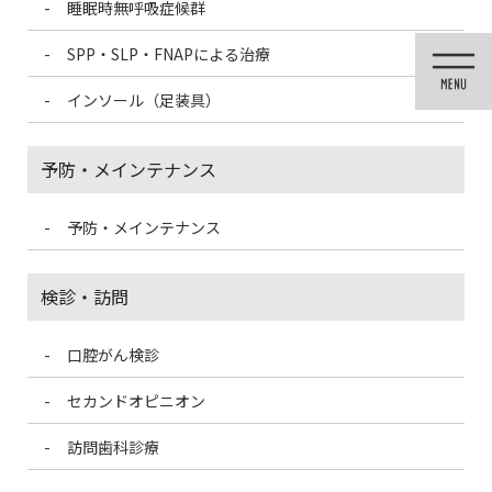
睡眠時無呼吸症候群
コ
ナ
ン
ビ
SPP・SLP・FNAPによる治療
テ
ゲ
ン
ー
インソール（足装具）
ツ
シ
に
ョ
移
ン
予防・メインテナンス
動
に
移
動
予防・メインテナンス
歯科医療情報ブログ
検診・訪問
口腔がん検診
HOME
歯科医療情報ブログ
2歳児のうがいの好きなところ
セカンドオピニオン
2020/8/26
訪問歯科診療
歯科医療情報ブログ