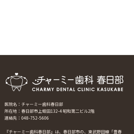
科大学の見学ツアーを企画しました
2024/10/29
マウスピース矯正システム「スマーティー（Smartee）」が
日本初上陸
2024/9/11
ホーチミンで1番のインプラント施設を訪問
2024/8/15
医院名：チャーミー歯科春日部
所在地：春日部市上蛭田132-4 昭和第二ビル2階
連絡先：048-752-5606
『チャーミー歯科春日部』は、春日部市の、東武野田線「豊春