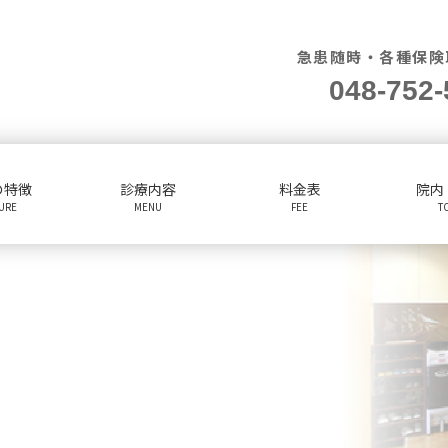
急患随時・各種保険
048-752-
の特徴
診療内容
料金表
院内
TURE
MENU
FEE
T