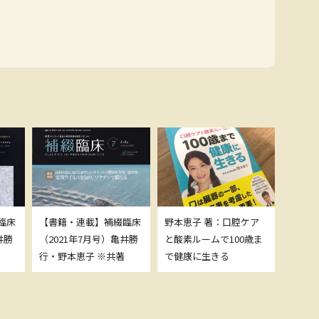
臨床
【書籍・連載】補綴臨床
野本恵子 著：口腔ケア
ボトッ
井勝
（2021年7月号）亀井勝
と酸素ルームで100歳ま
載につ
行・野本恵子 ※共著
で健康に生きる
野本恵