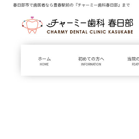
コ
ナ
春日部市で歯医者なら豊春駅前の『チャーミー歯科春日部』まで
ン
ビ
テ
ゲ
ン
ー
ツ
シ
に
ョ
移
ン
動
に
ホーム
初めての方へ
当院
移
HOME
INFORMATION
FEA
動