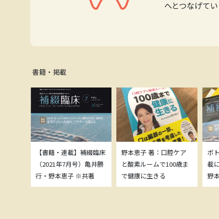
へとつなげてい
書籍・掲載
補綴臨床
【書籍・連載】補綴臨床
野本恵子 著：口腔ケア
ボ
）亀井勝
（2021年7月号）亀井勝
と酸素ルームで100歳ま
載
共著
行・野本恵子 ※共著
で健康に生きる
野