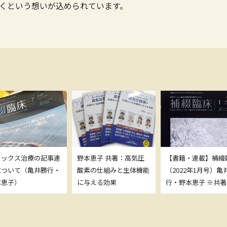
くという想いが込められています。
トックス治療の記事連
野本恵子 共著：高気圧
【書籍・連載】補綴
について（亀井勝行・
酸素の仕組みと生体機能
（2022年1月号）亀
本恵子）
に与える効果
行・野本恵子 ※共著