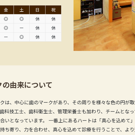
金
土
日
祝
◎
◎
休
休
◎
ー
休
休
ー
◎
休
休
クの由来について
クは、中心に歯のマークがあり、その周りを様々な色の円が取
歯科技工士、歯科衛生士、管理栄養士も加わり、チームとなっ
合いとなっています。 一番上にあるハートは「真心を込めて」
持ち寄り、力を合わせ、真心を込めて診療を行うことで、より