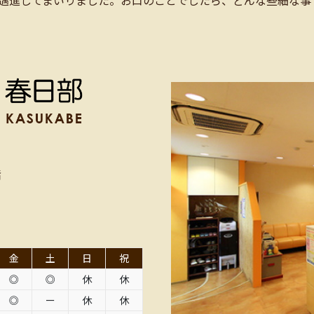
階
金
土
日
祝
◎
◎
休
休
◎
ー
休
休