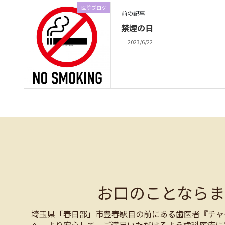
医院ブログ
前の記事
禁煙の日
2023/6/22
お口のことなら
埼玉県「春日部」市豊春駅目の前にある歯医者『チャ
へ、より安心して、ご満足いただけるよう歯科医療に