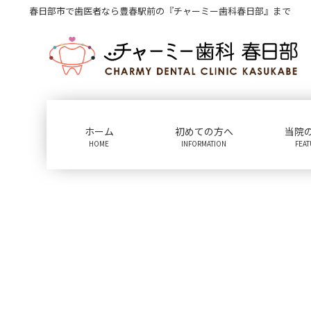
コ
ナ
春日部市で歯医者なら豊春駅前の『チャーミー歯科春日部』まで
ン
ビ
テ
ゲ
ン
ー
ツ
シ
に
ョ
移
ン
動
に
ホーム
初めての方へ
当院
移
HOME
INFORMATION
FEA
動