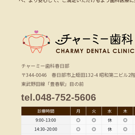
チャーミー歯科春日部
〒344-0046 春日部市上蛭田132-4 昭和第二ビル2
東武野田線「豊春駅」目の前
tel.048-752-5606
診療時間
月
火
水
木
9:00-13:00
◎
◎
休
◎
14:30-20:00
◎
◎
休
◎