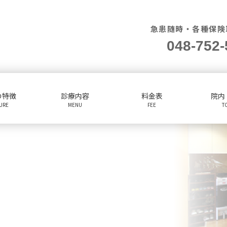
急患随時・各種保険
048-752-
の特徴
診療内容
料金表
院内
TURE
MENU
FEE
T