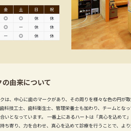
金
土
日
祝
◎
◎
休
休
◎
ー
休
休
ー
◎
休
休
クの由来について
クは、中心に歯のマークがあり、その周りを様々な色の円が取
歯科技工士、歯科衛生士、管理栄養士も加わり、チームとなっ
合いとなっています。 一番上にあるハートは「真心を込めて」
持ち寄り、力を合わせ、真心を込めて診療を行うことで、より