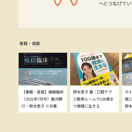
へとつなげてい
書籍・掲載
補綴臨床
【書籍・連載】補綴臨床
野本恵子 著：口腔ケア
ボ
）亀井勝
（2021年7月号）亀井勝
と酸素ルームで100歳ま
載
共著
行・野本恵子 ※共著
で健康に生きる
野