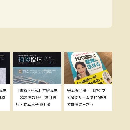
臨床
【書籍・連載】補綴臨床
野本恵子 著：口腔ケア
ボトッ
井勝
（2021年7月号）亀井勝
と酸素ルームで100歳ま
載につ
行・野本恵子 ※共著
で健康に生きる
野本恵