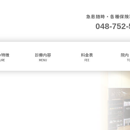
急患随時・各種保険
048-752-
の特徴
診療内容
料金表
院内
TURE
MENU
FEE
T