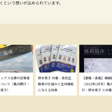
くという想いが込められています。
トックス治療の記事連
野本恵子 共著：高気圧
【書籍・連載】補綴
について（亀井勝行・
酸素の仕組みと生体機能
（2022年1月号）亀
本恵子）
に与える効果
行・野本恵子 ※共著