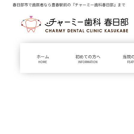
コ
ナ
春日部市で歯医者なら豊春駅前の『チャーミー歯科春日部』まで
ン
ビ
テ
ゲ
ン
ー
ツ
シ
に
ョ
移
ン
動
に
ホーム
初めての方へ
当院
移
HOME
INFORMATION
FEA
動