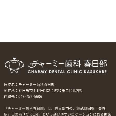
マウスピース矯正システム「スマーティー（Smartee）」が
日本初上陸
2024/9/11
ホーチミンで1番のインプラント施設を訪問
2024/8/15
医院名：チャーミー歯科春日部
所在地：春日部市上蛭田132-4 昭和第二ビル2階
連絡先：048-752-5606
『チャーミー歯科春日部』は、春日部市の、東武野田線「豊春
駅」目の前「徒歩1分」という通いやすいロケーションにある歯医