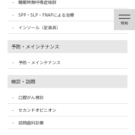
睡眠時無呼吸症候群
コ
ナ
ン
ビ
SPP・SLP・FNAPによる治療
テ
ゲ
ン
ー
インソール（足装具）
ツ
シ
に
ョ
移
ン
予防・メインテナンス
動
に
移
動
予防・メインテナンス
投稿
検診・訪問
口腔がん検診
HOME
高速インプラント手術！！
IMG_2701
セカンドオピニオン
2022/6/15
訪問歯科診療
IMG_2701