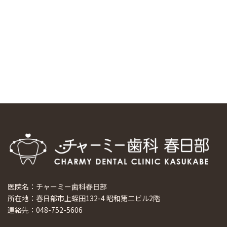
スマーティ矯正をしている中国人歯科医師に対して神奈川歯
科大学の見学ツアーを企画しました
2024/10/29
マウスピース矯正システム「スマーティー（Smartee）」が
日本初上陸
2024/9/11
ホーチミンで1番のインプラント施設を訪問
2024/8/15
医院名：チャーミー歯科春日部
所在地：春日部市上蛭田132-4 昭和第二ビル2階
連絡先：048-752-5606