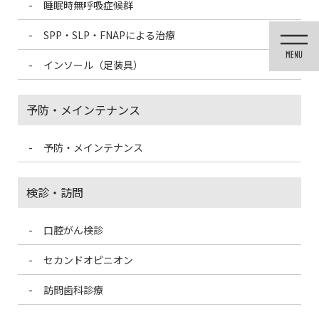
睡眠時無呼吸症候群
コ
ナ
ン
ビ
SPP・SLP・FNAPによる治療
テ
ゲ
ン
ー
インソール（足装具）
ツ
シ
に
ョ
移
ン
予防・メインテナンス
動
に
移
動
予防・メインテナンス
歯科医療情報ブログ
検診・訪問
口腔がん検診
HOME
歯科医療情報ブログ
食いしばり改善のお礼にと差し入れを頂きました。
セカンドオピニオン
訪問歯科診療
2020/7/6