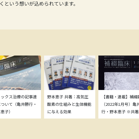
くという想いが込められています。
トックス治療の記事連
野本恵子 共著：高気圧
【書籍・連載】補綴
について（亀井勝行・
酸素の仕組みと生体機能
（2022年1月号）亀
本恵子）
に与える効果
行・野本恵子 ※共著