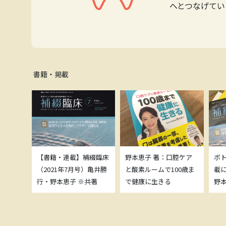
へとつなげてい
書籍・掲載
補綴臨床
【書籍・連載】補綴臨床
野本恵子 著：口腔ケア
ボ
）亀井勝
（2021年7月号）亀井勝
と酸素ルームで100歳ま
載
共著
行・野本恵子 ※共著
で健康に生きる
野