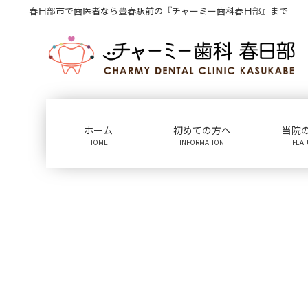
コ
ナ
春日部市で歯医者なら豊春駅前の『チャーミー歯科春日部』まで
ン
ビ
テ
ゲ
ン
ー
ツ
シ
に
ョ
移
ン
動
に
ホーム
初めての方へ
当院
移
HOME
INFORMATION
FEA
動