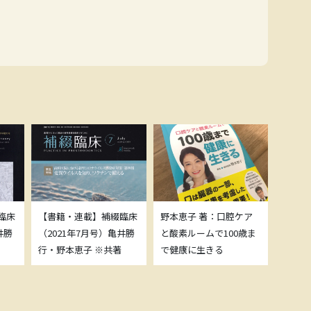
臨床
【書籍・連載】補綴臨床
野本恵子 著：口腔ケア
ボトッ
井勝
（2021年7月号）亀井勝
と酸素ルームで100歳ま
載につ
行・野本恵子 ※共著
で健康に生きる
野本恵