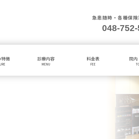
急患随時・各種保険
048-752-
の特徴
診療内容
料金表
院内
TURE
MENU
FEE
T