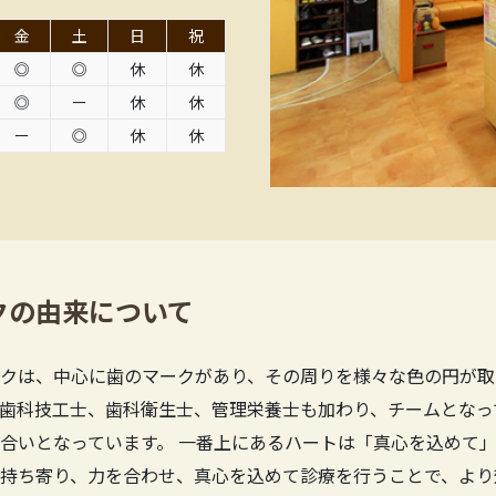
金
土
日
祝
◎
◎
休
休
◎
ー
休
休
ー
◎
休
休
クの由来について
クは、中心に歯のマークがあり、その周りを様々な色の円が取
歯科技工士、歯科衛生士、管理栄養士も加わり、チームとなっ
合いとなっています。 一番上にあるハートは「真心を込めて」
持ち寄り、力を合わせ、真心を込めて診療を行うことで、より