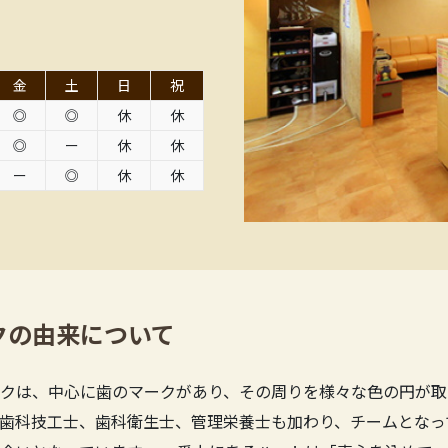
金
土
日
祝
◎
◎
休
休
◎
ー
休
休
ー
◎
休
休
クの由来について
クは、中心に歯のマークがあり、その周りを様々な色の円が取
歯科技工士、歯科衛生士、管理栄養士も加わり、チームとなっ