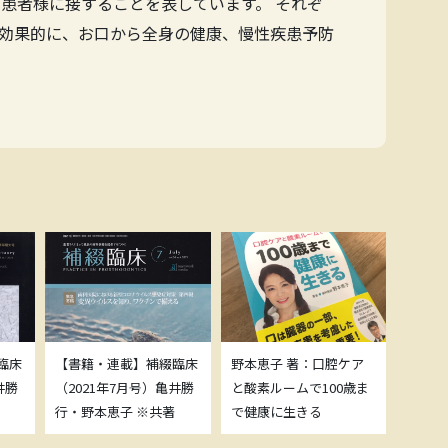
患者様に接することを表しています。 それぞ
効果的に、お口から全身の健康、慢性疾患予防
臨床
【書籍・連載】補綴臨床
野本恵子 著：口腔ケア
ボトッ
井勝
（2021年7月号）亀井勝
と酸素ルームで100歳ま
載につ
行・野本恵子 ※共著
で健康に生きる
野本恵