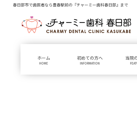
コ
ナ
春日部市で歯医者なら豊春駅前の『チャーミー歯科春日部』まで
ン
ビ
テ
ゲ
ン
ー
ツ
シ
に
ョ
移
ン
動
に
ホーム
初めての方へ
当院
移
HOME
INFORMATION
FEA
動