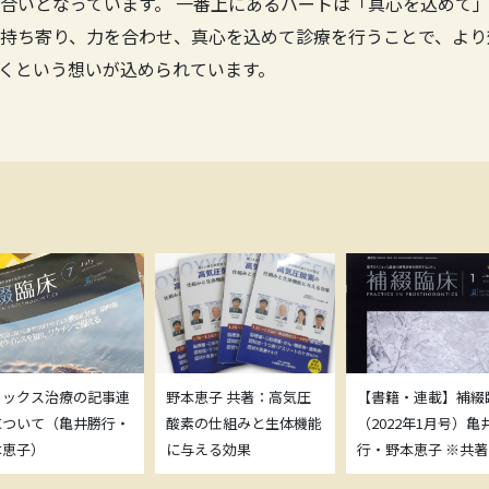
合いとなっています。 一番上にあるハートは「真心を込めて」
持ち寄り、力を合わせ、真心を込めて診療を行うことで、より
くという想いが込められています。
トックス治療の記事連
野本恵子 共著：高気圧
【書籍・連載】補綴
について（亀井勝行・
酸素の仕組みと生体機能
（2022年1月号）亀
本恵子）
に与える効果
行・野本恵子 ※共著