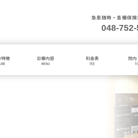
急患随時・各種保険
048-752-
の特徴
診療内容
料金表
院内
TURE
MENU
FEE
T