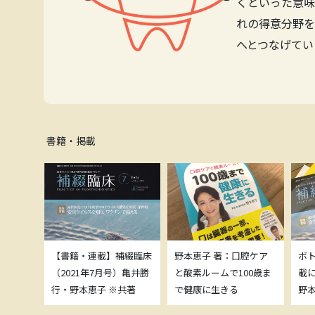
くといった意味
れの得意分野を
へとつなげてい
書籍・掲載
補綴臨床
【書籍・連載】補綴臨床
野本恵子 著：口腔ケア
ボ
）亀井勝
（2021年7月号）亀井勝
と酸素ルームで100歳ま
載
共著
行・野本恵子 ※共著
で健康に生きる
野