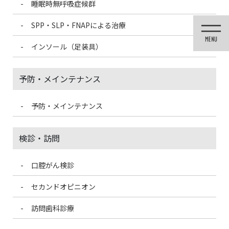
睡眠時無呼吸症候群
コ
ナ
ン
ビ
SPP・SLP・FNAPによる治療
テ
ゲ
ン
ー
インソール（足装具）
ツ
シ
に
ョ
移
ン
予防・メインテナンス
動
に
移
動
予防・メインテナンス
投稿
検診・訪問
口腔がん検診
HOME
銀歯が病気を引き起こす！？実は怖いリスクについて
2caries-300×273-300×273
セカンドオピニオン
訪問歯科診療
2021/3/13