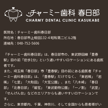
医院名：チャーミー歯科春日部
所在地：春日部市上蛭田132-4 昭和第二ビル2階
連絡先：048-752-5606
『チャーミー歯科春日部』は、春日部市の、東武野田線「豊春
駅」目の前「徒歩1分」という通いやすいロケーションにある歯医
者です。
また、埼玉県「春日部」市「豊春駅」目の前にある歯医者『チャ
ーミー歯科春日部』は、「豊春駅」だけでなく、「東岩槻」「岩
槻」「七里」「大和田」「大宮公園」、また「八木崎」「春日
部」「北春日部」「姫宮」「東武動物公園」「一ノ割」「武里」
「せんげん台」などのエリアからも通いやすいロケーションで
す。
さらに、東京都内、千葉、神奈川、そして全国からも患者様がい