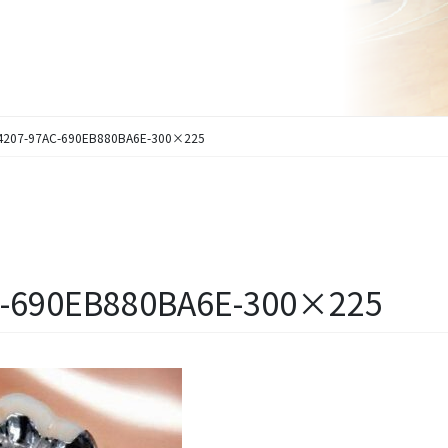
4207-97AC-690EB880BA6E-300×225
C-690EB880BA6E-300×225