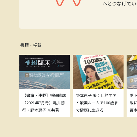
へとつなげてい
書籍・掲載
補綴臨床
【書籍・連載】補綴臨床
野本恵子 著：口腔ケア
ボ
）亀井勝
（2021年7月号）亀井勝
と酸素ルームで100歳ま
載
共著
行・野本恵子 ※共著
で健康に生きる
野