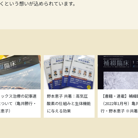
くという想いが込められています。
トックス治療の記事連
野本恵子 共著：高気圧
【書籍・連載】補綴
について（亀井勝行・
酸素の仕組みと生体機能
（2022年1月号）亀
本恵子）
に与える効果
行・野本恵子 ※共著