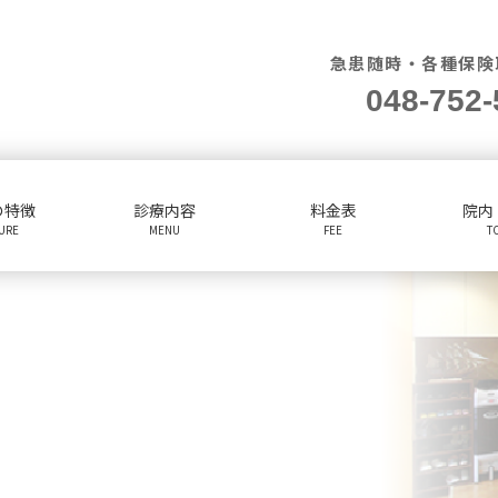
急患随時・各種保険
048-752-
の特徴
診療内容
料金表
院内
TURE
MENU
FEE
T