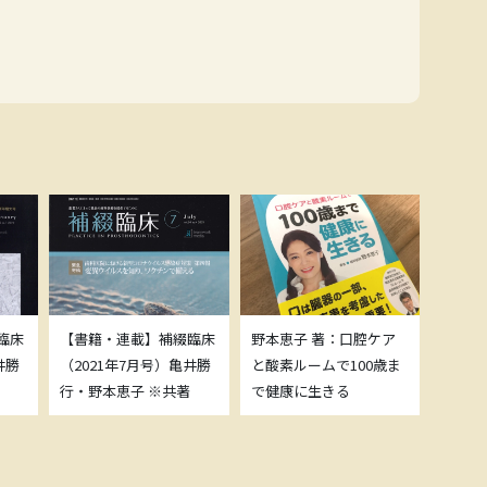
臨床
【書籍・連載】補綴臨床
野本恵子 著：口腔ケア
ボトッ
井勝
（2021年7月号）亀井勝
と酸素ルームで100歳ま
載につ
行・野本恵子 ※共著
で健康に生きる
野本恵