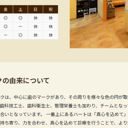
金
土
日
祝
◎
◎
休
休
◎
ー
休
休
ー
◎
休
休
クの由来について
クは、中心に歯のマークがあり、その周りを様々な色の円が取
歯科技工士、歯科衛生士、管理栄養士も加わり、チームとなっ
合いとなっています。 一番上にあるハートは「真心を込めて」
持ち寄り、力を合わせ、真心を込めて診療を行うことで、より