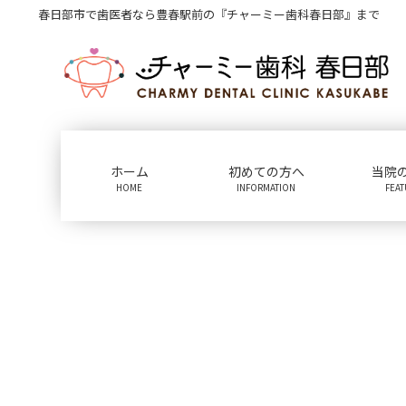
コ
ナ
春日部市で歯医者なら豊春駅前の『チャーミー歯科春日部』まで
ン
ビ
テ
ゲ
ン
ー
ツ
シ
に
ョ
移
ン
動
に
ホーム
初めての方へ
当院
移
HOME
INFORMATION
FEA
動