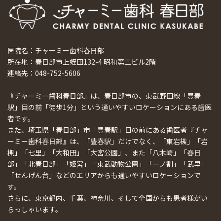
医院名：チャーミー歯科春日部
所在地：春日部市上蛭田132-4 昭和第二ビル2階
連絡先：048-752-5606
『チャーミー歯科春日部』は、春日部市の、東武野田線「豊春
駅」目の前「徒歩1分」という通いやすいロケーションにある歯医
者です。
また、埼玉県「春日部」市「豊春駅」目の前にある歯医者『チャ
ーミー歯科春日部』は、「豊春駅」だけでなく、「東岩槻」「岩
槻」「七里」「大和田」「大宮公園」、また「八木崎」「春日
部」「北春日部」「姫宮」「東武動物公園」「一ノ割」「武里」
「せんげん台」などのエリアからも通いやすいロケーションで
す。
さらに、東京都内、千葉、神奈川、そして全国からも患者様がい
らっしゃいます。