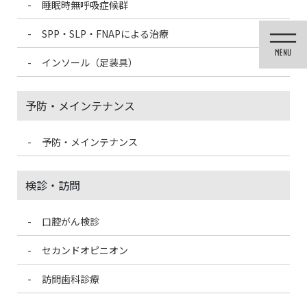
睡眠時無呼吸症候群
コ
ナ
ン
ビ
SPP・SLP・FNAPによる治療
テ
ゲ
ン
ー
インソール（足装具）
ツ
シ
に
ョ
移
ン
予防・メインテナンス
動
に
移
動
予防・メインテナンス
歯科医療情報ブログ
検診・訪問
口腔がん検診
HOME
歯科医療情報ブログ
身体の不調と歯の関係
セカンドオピニオン
2020/7/18
訪問歯科診療
歯科医療情報ブログ