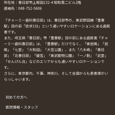
所在地：春日部市上蛭田132-4 昭和第二ビル2階
連絡先：048-752-5606
『チャーミー歯科春日部』は、春日部市の、東武野田線「豊春
駅」目の前「徒歩1分」という通いやすいロケーションにある歯医
者です。
また、埼玉県「春日部」市「豊春駅」目の前にある歯医者『チャ
ーミー歯科春日部』は、「豊春駅」だけでなく、「東岩槻」「岩
槻」「七里」「大和田」「大宮公園」、また「八木崎」「春日
部」「北春日部」「姫宮」「東武動物公園」「一ノ割」「武里」
「せんげん台」などのエリアからも通いやすいロケーションで
す。
さらに、東京都内、千葉、神奈川、そして全国からも患者様がい
らっしゃいます。
初めての方へ
医院情報・スタッフ