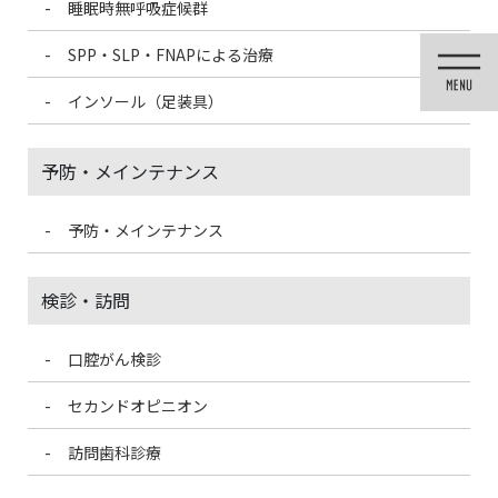
睡眠時無呼吸症候群
コ
ナ
ン
ビ
SPP・SLP・FNAPによる治療
テ
ゲ
ン
ー
インソール（足装具）
ツ
シ
に
ョ
移
ン
予防・メインテナンス
動
に
移
動
予防・メインテナンス
投稿
検診・訪問
口腔がん検診
HOME
詰め物や被せ物の寿命って？
secondcaries-300×171-150×150
セカンドオピニオン
2021/4/19
訪問歯科診療
secondcaries-300×171-150×150