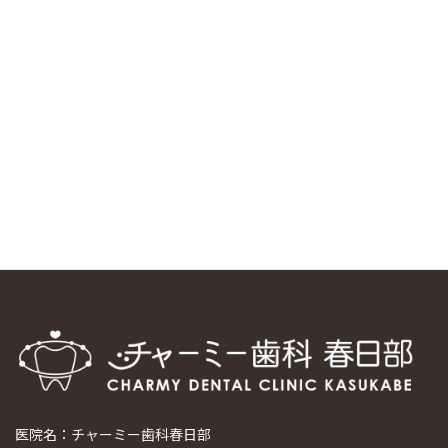
中国からのツアーの一団50人がパルフェクリニックを見学
しました
2024/11/17
スマーティ矯正をしている中国人歯科医師に対して神奈川歯
科大学の見学ツアーを企画しました
2024/10/29
マウスピース矯正システム「スマーティー（Smartee）」が
日本初上陸
2024/9/11
ホーチミンで1番のインプラント施設を訪問
2024/8/15
医院名：チャーミー歯科春日部