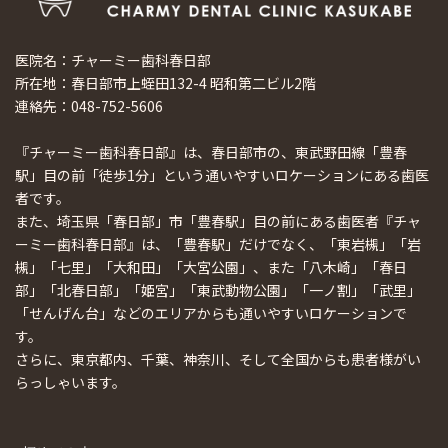
医院名：チャーミー歯科春日部
所在地：春日部市上蛭田132-4 昭和第二ビル2階
連絡先：048-752-5606
『チャーミー歯科春日部』は、春日部市の、東武野田線「豊春
駅」目の前「徒歩1分」という通いやすいロケーションにある歯医
者です。
また、埼玉県「春日部」市「豊春駅」目の前にある歯医者『チャ
ーミー歯科春日部』は、「豊春駅」だけでなく、「東岩槻」「岩
槻」「七里」「大和田」「大宮公園」、また「八木崎」「春日
部」「北春日部」「姫宮」「東武動物公園」「一ノ割」「武里」
「せんげん台」などのエリアからも通いやすいロケーションで
す。
さらに、東京都内、千葉、神奈川、そして全国からも患者様がい
らっしゃいます。