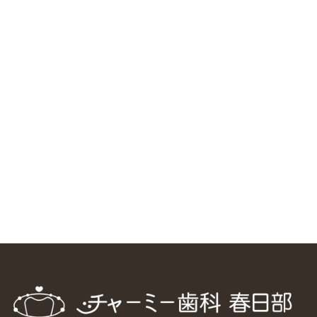
RSS（メディプラングループニュース）
ニューヨーク大学 歯学部に視察に来ました
2025/1/25
中国からのツアーの一団50人がパルフェクリニックを見学
しました
2024/11/17
スマーティ矯正をしている中国人歯科医師に対して神奈川歯
科大学の見学ツアーを企画しました
2024/10/29
マウスピース矯正システム「スマーティー（Smartee）」が
日本初上陸
2024/9/11
ホーチミンで1番のインプラント施設を訪問
2024/8/15