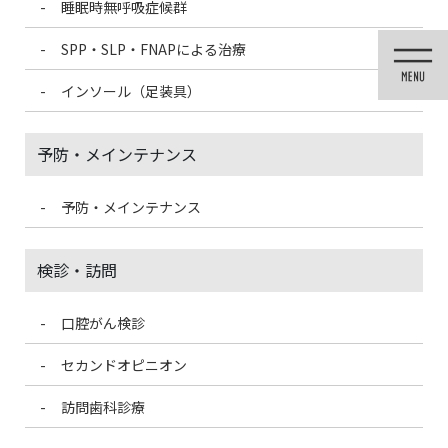
睡眠時無呼吸症候群
コ
ナ
ン
ビ
SPP・SLP・FNAPによる治療
テ
ゲ
ン
ー
インソール（足装具）
ツ
シ
に
ョ
移
ン
予防・メインテナンス
動
に
移
動
予防・メインテナンス
投稿
検診・訪問
口腔がん検診
HOME
若い女性でも知覚過敏になる方が増えている！3つの原因と対策
botox1-300×200-1-300×200
セカンドオピニオン
訪問歯科診療
2021/4/16