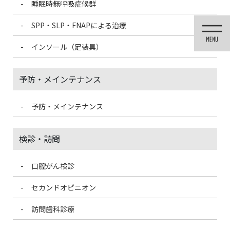
睡眠時無呼吸症候群
コ
ナ
ン
ビ
SPP・SLP・FNAPによる治療
テ
ゲ
ン
ー
インソール（足装具）
ツ
シ
に
ョ
移
ン
予防・メインテナンス
動
に
移
動
予防・メインテナンス
投稿
検診・訪問
口腔がん検診
HOME
若い女性でも知覚過敏になる方が増えている！3つの原因と対策
1X2A9839-300×200-300×200
セカンドオピニオン
訪問歯科診療
2021/4/16