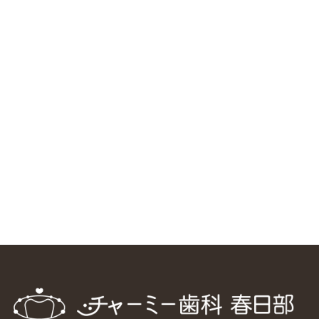
RSS（メディプラングループニュース）
ニューヨーク大学 歯学部に視察に来ました
2025/1/25
中国からのツアーの一団50人がパルフェクリニックを見学
しました
2024/11/17
スマーティ矯正をしている中国人歯科医師に対して神奈川歯
科大学の見学ツアーを企画しました
2024/10/29
マウスピース矯正システム「スマーティー（Smartee）」が
日本初上陸
2024/9/11
ホーチミンで1番のインプラント施設を訪問
2024/8/15