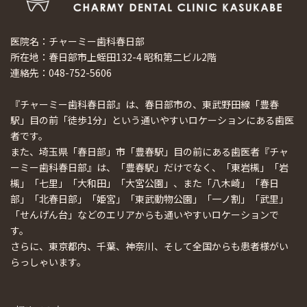
医院名：チャーミー歯科春日部
所在地：春日部市上蛭田132-4 昭和第二ビル2階
連絡先：048-752-5606
『チャーミー歯科春日部』は、春日部市の、東武野田線「豊春
駅」目の前「徒歩1分」という通いやすいロケーションにある歯医
者です。
また、埼玉県「春日部」市「豊春駅」目の前にある歯医者『チャ
ーミー歯科春日部』は、「豊春駅」だけでなく、「東岩槻」「岩
槻」「七里」「大和田」「大宮公園」、また「八木崎」「春日
部」「北春日部」「姫宮」「東武動物公園」「一ノ割」「武里」
「せんげん台」などのエリアからも通いやすいロケーションで
す。
さらに、東京都内、千葉、神奈川、そして全国からも患者様がい
らっしゃいます。