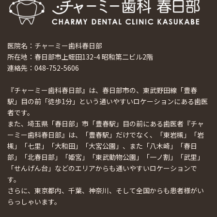
医院名：チャーミー歯科春日部
所在地：春日部市上蛭田132-4 昭和第二ビル2階
連絡先：048-752-5606
『チャーミー歯科春日部』は、春日部市の、東武野田線「豊春
駅」目の前「徒歩1分」という通いやすいロケーションにある歯医
者です。
また、埼玉県「春日部」市「豊春駅」目の前にある歯医者『チャ
ーミー歯科春日部』は、「豊春駅」だけでなく、「東岩槻」「岩
槻」「七里」「大和田」「大宮公園」、また「八木崎」「春日
部」「北春日部」「姫宮」「東武動物公園」「一ノ割」「武里」
「せんげん台」などのエリアからも通いやすいロケーションで
す。
さらに、東京都内、千葉、神奈川、そして全国からも患者様がい
らっしゃいます。