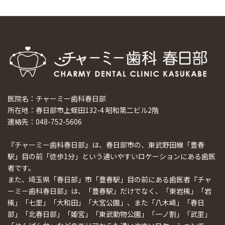
医院名：チャーミー歯科春日部
所在地：春日部市上蛭田132-4 昭和第二ビル2階
連絡先：048-752-5606
『チャーミー歯科春日部』は、春日部市の、東武野田線「豊春
駅」目の前「徒歩1分」という通いやすいロケーションにある歯医
者です。
また、埼玉県「春日部」市「豊春駅」目の前にある歯医者『チャ
ーミー歯科春日部』は、「豊春駅」だけでなく、「東岩槻」「岩
槻」「七里」「大和田」「大宮公園」、また「八木崎」「春日
部」「北春日部」「姫宮」「東武動物公園」「一ノ割」「武里」