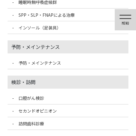
睡眠時無呼吸症候群
コ
ナ
ン
ビ
SPP・SLP・FNAPによる治療
テ
ゲ
ン
ー
インソール（足装具）
ツ
シ
に
ョ
移
ン
予防・メインテナンス
動
に
移
動
予防・メインテナンス
投稿
検診・訪問
口腔がん検診
HOME
【症例】酸素ルーム
7A653F9E-0788-4EC1-A955-3D77F05D4A49-300×225
セカンドオピニオン
訪問歯科診療
2021/3/3