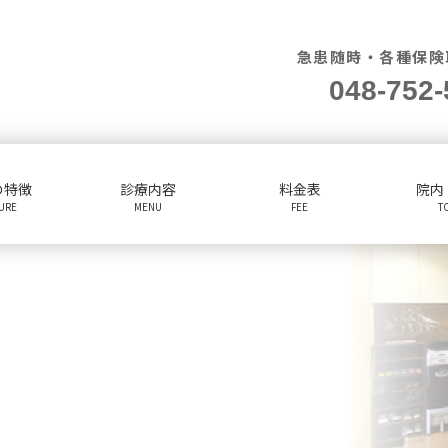
急患随時・各種保険
048-752-
の特徴
診療内容
料金表
院内
TURE
MENU
FEE
T