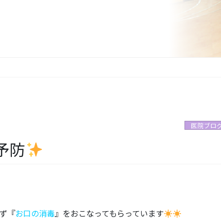
医院ブロ
予防
ず『
お口の消毒
』をおこなってもらっています