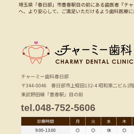
埼玉県「春日部」市豊春駅目の前にある歯医者『チャ
へ、より安心して、ご満足いただけるよう歯科医療に
チャーミー歯科春日部
〒344-0046 春日部市上蛭田132-4 昭和第二ビル2
東武野田線「豊春駅」目の前
tel.048-752-5606
診療時間
月
火
水
木
9:00-13:00
◎
◎
休
◎