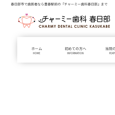
コ
ナ
春日部市で歯医者なら豊春駅前の『チャーミー歯科春日部』まで
ン
ビ
テ
ゲ
ン
ー
ツ
シ
に
ョ
移
ン
動
に
ホーム
初めての方へ
当院
移
HOME
INFORMATION
FEA
動