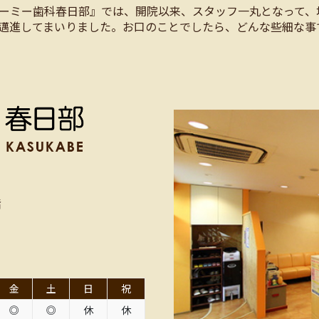
ーミー歯科春日部』では、開院以来、スタッフ一丸となって、
邁進してまいりました。お口のことでしたら、どんな些細な事
階
金
土
日
祝
◎
◎
休
休