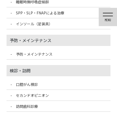
睡眠時無呼吸症候群
コ
ナ
ン
ビ
SPP・SLP・FNAPによる治療
テ
ゲ
ン
ー
インソール（足装具）
ツ
シ
に
ョ
移
ン
予防・メインテナンス
動
に
移
動
予防・メインテナンス
歯科医療情報ブログ
検診・訪問
口腔がん検診
HOME
歯科医療情報ブログ
歯科恐怖症／笑気麻酔
セカンドオピニオン
2021/1/22
訪問歯科診療
歯科医療情報ブログ