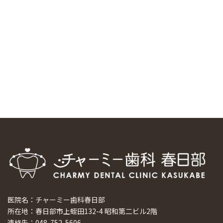
しました
2024/11/17
スマーティ矯正をしている中国人歯科医師に対して神奈川歯
科大学の見学ツアーを企画しました
2024/10/29
マウスピース矯正システム「スマーティー（Smartee）」が
日本初上陸
2024/9/11
ホーチミンで1番のインプラント施設を訪問
2024/8/15
医院名：チャーミー歯科春日部
所在地：春日部市上蛭田132-4 昭和第二ビル2階
連絡先：048-752-5606