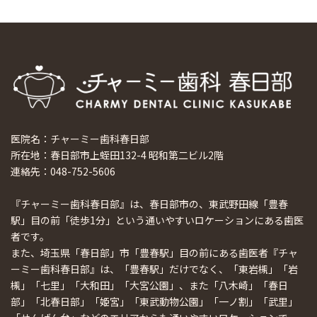
医院名：チャーミー歯科春日部
所在地：春日部市上蛭田132-4 昭和第二ビル2階
連絡先：048-752-5606
『チャーミー歯科春日部』は、春日部市の、東武野田線「豊春
駅」目の前「徒歩1分」という通いやすいロケーションにある歯医
者です。
また、埼玉県「春日部」市「豊春駅」目の前にある歯医者『チャ
ーミー歯科春日部』は、「豊春駅」だけでなく、「東岩槻」「岩
槻」「七里」「大和田」「大宮公園」、また「八木崎」「春日
部」「北春日部」「姫宮」「東武動物公園」「一ノ割」「武里」