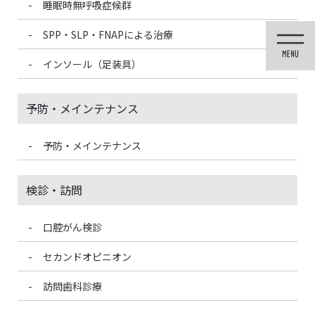
睡眠時無呼吸症候群
コ
ナ
ン
ビ
SPP・SLP・FNAPによる治療
テ
ゲ
ン
ー
インソール（足装具）
ツ
シ
に
ョ
移
ン
予防・メインテナンス
動
に
移
動
予防・メインテナンス
投稿
検診・訪問
口腔がん検診
HOME
歯根嚢胞について
B855D547-344B-41E9-B3BD-B17C4D6BA1BA-300×300
セカンドオピニオン
訪問歯科診療
2021/3/8