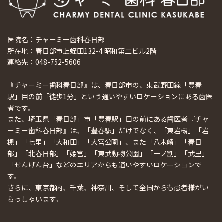
医院名：チャーミー歯科春日部
所在地：春日部市上蛭田132-4 昭和第二ビル2階
連絡先：048-752-5606
『チャーミー歯科春日部』は、春日部市の、東武野田線「豊春
駅」目の前「徒歩1分」という通いやすいロケーションにある歯医
者です。
また、埼玉県「春日部」市「豊春駅」目の前にある歯医者『チャ
ーミー歯科春日部』は、「豊春駅」だけでなく、「東岩槻」「岩
槻」「七里」「大和田」「大宮公園」、また「八木崎」「春日
部」「北春日部」「姫宮」「東武動物公園」「一ノ割」「武里」
「せんげん台」などのエリアからも通いやすいロケーションで
す。
さらに、東京都内、千葉、神奈川、そして全国からも患者様がい
らっしゃいます。