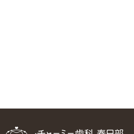
RSS（メディプラングループニュース）
ニューヨーク大学 歯学部に視察に来ました
2025/1/25
中国からのツアーの一団50人がパルフェクリニックを見学
しました
2024/11/17
スマーティ矯正をしている中国人歯科医師に対して神奈川歯
科大学の見学ツアーを企画しました
2024/10/29
マウスピース矯正システム「スマーティー（Smartee）」が
日本初上陸
2024/9/11
ホーチミンで1番のインプラント施設を訪問
2024/8/15