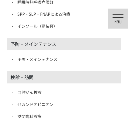
睡眠時無呼吸症候群
コ
ナ
ン
ビ
SPP・SLP・FNAPによる治療
テ
ゲ
ン
ー
インソール（足装具）
ツ
シ
に
ョ
移
ン
予防・メインテナンス
動
に
移
動
予防・メインテナンス
投稿
検診・訪問
口腔がん検診
HOME
歯周病が口臭の原因に！？
3331F035-3424-4641-B6D8-70C2A9334B71
セカンドオピニオン
訪問歯科診療
2021/3/13