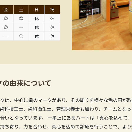
金
土
日
祝
◎
◎
休
休
◎
ー
休
休
ー
◎
休
休
クの由来について
クは、中心に歯のマークがあり、その周りを様々な色の円が取
歯科技工士、歯科衛生士、管理栄養士も加わり、チームとなっ
合いとなっています。 一番上にあるハートは「真心を込めて」
持ち寄り、力を合わせ、真心を込めて診療を行うことで、より