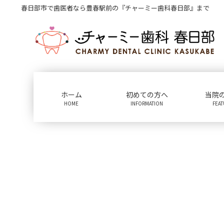
コ
ナ
春日部市で歯医者なら豊春駅前の『チャーミー歯科春日部』まで
ン
ビ
テ
ゲ
ン
ー
ツ
シ
に
ョ
移
ン
動
に
ホーム
初めての方へ
当院
移
HOME
INFORMATION
FEA
動