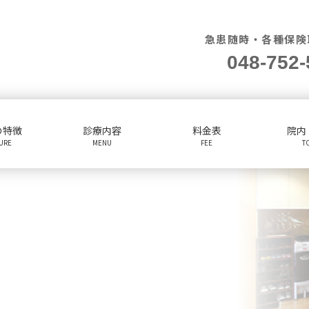
急患随時・各種保険
048-752-
の特徴
診療内容
料金表
院内
TURE
MENU
FEE
T