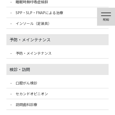
睡眠時無呼吸症候群
コ
ナ
ン
ビ
SPP・SLP・FNAPによる治療
テ
ゲ
ン
ー
インソール（足装具）
ツ
シ
に
ョ
移
ン
予防・メインテナンス
動
に
移
動
予防・メインテナンス
投稿
検診・訪問
口腔がん検診
HOME
歯の詰め物、被せ物の種類①(金属系)
F7730600-AEF2-45F2-B2AA-3868A59EAC45-150×150
セカンドオピニオン
訪問歯科診療
2021/3/13