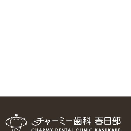
RSS（メディプラングループニュース）
ニューヨーク大学 歯学部に視察に来ました
2025/1/25
中国からのツアーの一団50人がパルフェクリニックを見学
しました
2024/11/17
スマーティ矯正をしている中国人歯科医師に対して神奈川歯
科大学の見学ツアーを企画しました
2024/10/29
マウスピース矯正システム「スマーティー（Smartee）」が
日本初上陸
2024/9/11
ホーチミンで1番のインプラント施設を訪問
2024/8/15