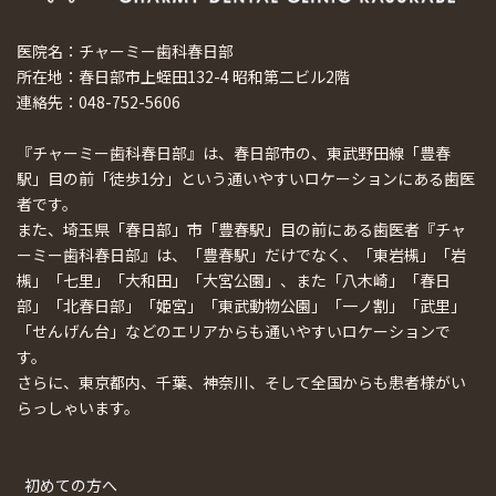
医院名：チャーミー歯科春日部
所在地：春日部市上蛭田132-4 昭和第二ビル2階
連絡先：048-752-5606
『チャーミー歯科春日部』は、春日部市の、東武野田線「豊春
駅」目の前「徒歩1分」という通いやすいロケーションにある歯医
者です。
また、埼玉県「春日部」市「豊春駅」目の前にある歯医者『チャ
ーミー歯科春日部』は、「豊春駅」だけでなく、「東岩槻」「岩
槻」「七里」「大和田」「大宮公園」、また「八木崎」「春日
部」「北春日部」「姫宮」「東武動物公園」「一ノ割」「武里」
「せんげん台」などのエリアからも通いやすいロケーションで
す。
さらに、東京都内、千葉、神奈川、そして全国からも患者様がい
らっしゃいます。
初めての方へ