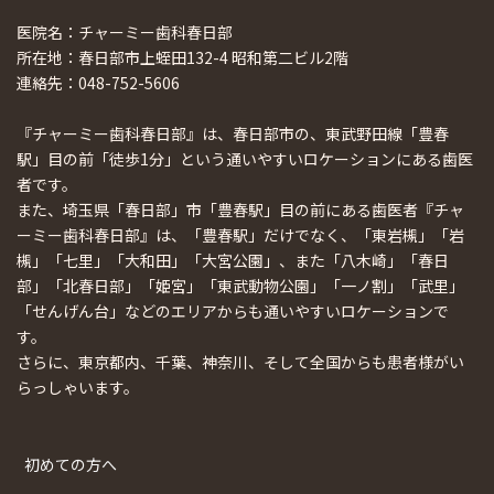
医院名：チャーミー歯科春日部
所在地：春日部市上蛭田132-4 昭和第二ビル2階
連絡先：048-752-5606
『チャーミー歯科春日部』は、春日部市の、東武野田線「豊春
駅」目の前「徒歩1分」という通いやすいロケーションにある歯医
者です。
また、埼玉県「春日部」市「豊春駅」目の前にある歯医者『チャ
ーミー歯科春日部』は、「豊春駅」だけでなく、「東岩槻」「岩
槻」「七里」「大和田」「大宮公園」、また「八木崎」「春日
部」「北春日部」「姫宮」「東武動物公園」「一ノ割」「武里」
「せんげん台」などのエリアからも通いやすいロケーションで
す。
さらに、東京都内、千葉、神奈川、そして全国からも患者様がい
らっしゃいます。
初めての方へ