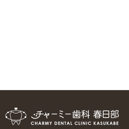
ニューヨーク大学 歯学部に視察に来ました
2025/1/25
中国からのツアーの一団50人がパルフェクリニックを見学
しました
2024/11/17
スマーティ矯正をしている中国人歯科医師に対して神奈川歯
科大学の見学ツアーを企画しました
2024/10/29
マウスピース矯正システム「スマーティー（Smartee）」が
日本初上陸
2024/9/11
ホーチミンで1番のインプラント施設を訪問
2024/8/15