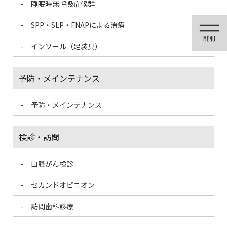
睡眠時無呼吸症候群
コ
ナ
ン
ビ
SPP・SLP・FNAPによる治療
テ
ゲ
ン
ー
インソール（足装具）
ツ
シ
に
ョ
移
ン
予防・メインテナンス
動
に
移
動
予防・メインテナンス
投稿
検診・訪問
口腔がん検診
HOME
歯が抜けた！
IMG_6119
セカンドオピニオン
2023/11/18
訪問歯科診療
IMG_6119