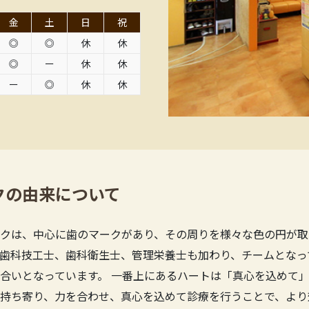
金
土
日
祝
◎
◎
休
休
◎
ー
休
休
ー
◎
休
休
クの由来について
クは、中心に歯のマークがあり、その周りを様々な色の円が取
歯科技工士、歯科衛生士、管理栄養士も加わり、チームとなっ
合いとなっています。 一番上にあるハートは「真心を込めて」
持ち寄り、力を合わせ、真心を込めて診療を行うことで、より