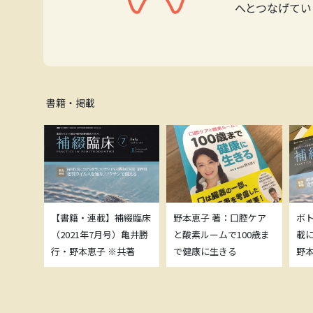
へとつなげてい
書籍・掲載
補綴臨床
【書籍・連載】補綴臨床
野本恵子 著：口腔ケア
ボ
）亀井勝
（2021年7月号）亀井勝
と酸素ルームで100歳ま
載
共著
行・野本恵子 ※共著
で健康に生きる
野