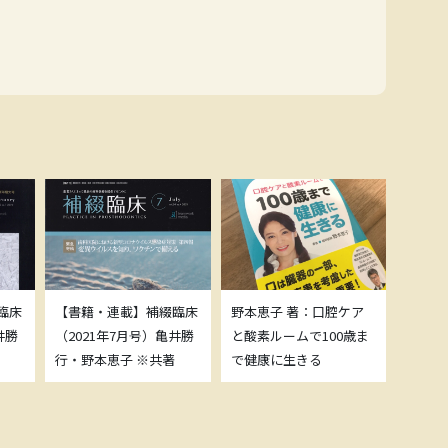
臨床
【書籍・連載】補綴臨床
野本恵子 著：口腔ケア
ボトッ
井勝
（2021年7月号）亀井勝
と酸素ルームで100歳ま
載につ
行・野本恵子 ※共著
で健康に生きる
野本恵