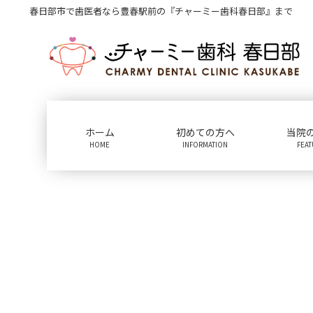
コ
ナ
春日部市で歯医者なら豊春駅前の『チャーミー歯科春日部』まで
ン
ビ
テ
ゲ
ン
ー
ツ
シ
に
ョ
移
ン
動
に
ホーム
初めての方へ
当院
移
HOME
INFORMATION
FEA
動