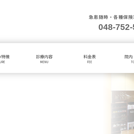
急患随時・各種保険
048-752-
の特徴
診療内容
料金表
院内
TURE
MENU
FEE
T