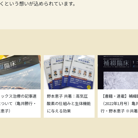
くという想いが込められています。
トックス治療の記事連
野本恵子 共著：高気圧
【書籍・連載】補綴
について（亀井勝行・
酸素の仕組みと生体機能
（2022年1月号）亀
本恵子）
に与える効果
行・野本恵子 ※共著