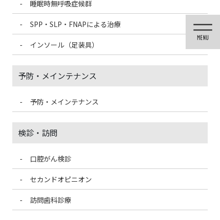
睡眠時無呼吸症候群
コ
ナ
ン
ビ
SPP・SLP・FNAPによる治療
テ
ゲ
ン
ー
インソール（足装具）
ツ
シ
に
ョ
移
ン
予防・メインテナンス
動
に
移
動
予防・メインテナンス
投稿
検診・訪問
口腔がん検診
HOME
早産、低体重児出生と歯周病
8298DE77-9B53-42F1-BDB0-EEA711C4B773
セカンドオピニオン
訪問歯科診療
2021/8/25