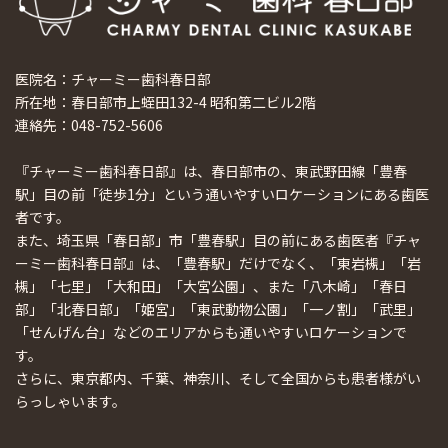
医院名：チャーミー歯科春日部
所在地：春日部市上蛭田132-4 昭和第二ビル2階
連絡先：048-752-5606
『チャーミー歯科春日部』は、春日部市の、東武野田線「豊春
駅」目の前「徒歩1分」という通いやすいロケーションにある歯医
者です。
また、埼玉県「春日部」市「豊春駅」目の前にある歯医者『チャ
ーミー歯科春日部』は、「豊春駅」だけでなく、「東岩槻」「岩
槻」「七里」「大和田」「大宮公園」、また「八木崎」「春日
部」「北春日部」「姫宮」「東武動物公園」「一ノ割」「武里」
「せんげん台」などのエリアからも通いやすいロケーションで
す。
さらに、東京都内、千葉、神奈川、そして全国からも患者様がい
らっしゃいます。