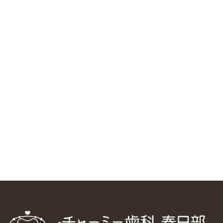
RSS（メディプラングループニュース）
ニューヨーク大学 歯学部に視察に来ました
2025/1/25
中国からのツアーの一団50人がパルフェクリニックを見学
しました
2024/11/17
スマーティ矯正をしている中国人歯科医師に対して神奈川歯
科大学の見学ツアーを企画しました
2024/10/29
マウスピース矯正システム「スマーティー（Smartee）」が
日本初上陸
2024/9/11
ホーチミンで1番のインプラント施設を訪問
2024/8/15