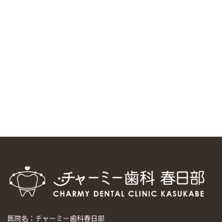
中国からのツアーの一団50人がパルフェクリニックを見学
しました
2024/11/17
スマーティ矯正をしている中国人歯科医師に対して神奈川歯
科大学の見学ツアーを企画しました
2024/10/29
マウスピース矯正システム「スマーティー（Smartee）」が
日本初上陸
2024/9/11
ホーチミンで1番のインプラント施設を訪問
2024/8/15
医院名：チャーミー歯科春日部