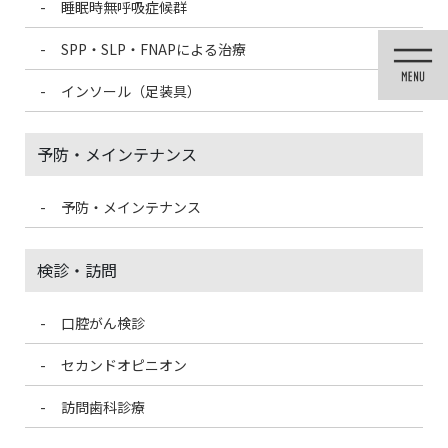
睡眠時無呼吸症候群
コ
ナ
ン
ビ
SPP・SLP・FNAPによる治療
テ
ゲ
ン
ー
インソール（足装具）
ツ
シ
に
ョ
移
ン
予防・メインテナンス
動
に
移
動
予防・メインテナンス
医院ブログ
検診・訪問
口腔がん検診
HOME
医院ブログ
日本茶の日
セカンドオピニオン
2022/10/1
訪問歯科診療
医院ブログ