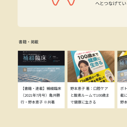
へとつなげてい
書籍・掲載
補綴臨床
【書籍・連載】補綴臨床
野本恵子 著：口腔ケア
ボ
）亀井勝
（2021年7月号）亀井勝
と酸素ルームで100歳ま
載
共著
行・野本恵子 ※共著
で健康に生きる
野