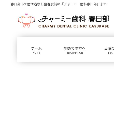
コ
ナ
春日部市で歯医者なら豊春駅前の『チャーミー歯科春日部』まで
ン
ビ
テ
ゲ
ン
ー
ツ
シ
に
ョ
移
ン
動
に
ホーム
初めての方へ
当院
移
HOME
INFORMATION
FEA
動