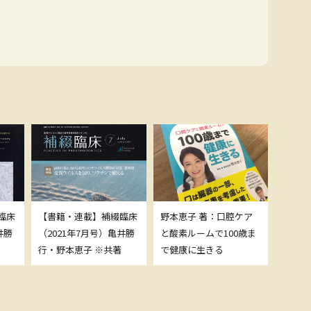
臨床
【書籍・連載】補綴臨床
野本恵子 著：口腔ケア
ボトッ
井勝
（2021年7月号）亀井勝
と酸素ルームで100歳ま
載につ
行・野本恵子 ※共著
で健康に生きる
野本恵