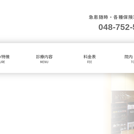
急患随時・各種保険
048-752-
の特徴
診療内容
料金表
院内
TURE
MENU
FEE
T