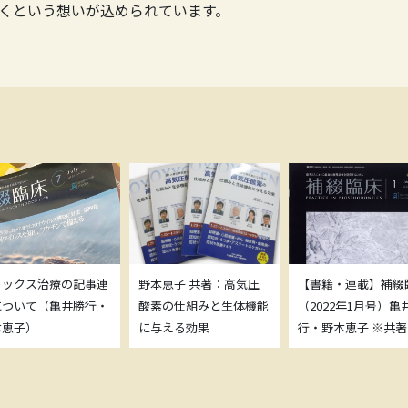
くという想いが込められています。
トックス治療の記事連
野本恵子 共著：高気圧
【書籍・連載】補綴
について（亀井勝行・
酸素の仕組みと生体機能
（2022年1月号）亀
本恵子）
に与える効果
行・野本恵子 ※共著