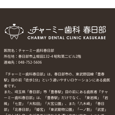
医院名：チャーミー歯科春日部
所在地：春日部市上蛭田132-4 昭和第二ビル2階
連絡先：048-752-5606
『チャーミー歯科春日部』は、春日部市の、東武野田線「豊春
駅」目の前「徒歩1分」という通いやすいロケーションにある歯医
者です。
また、埼玉県「春日部」市「豊春駅」目の前にある歯医者『チャ
ーミー歯科春日部』は、「豊春駅」だけでなく、「東岩槻」「岩
槻」「七里」「大和田」「大宮公園」、また「八木崎」「春日
部」「北春日部」「姫宮」「東武動物公園」「一ノ割」「武里」