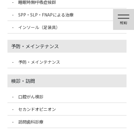
睡眠時無呼吸症候群
コ
ナ
ン
ビ
SPP・SLP・FNAPによる治療
テ
ゲ
ン
ー
インソール（足装具）
ツ
シ
に
ョ
移
ン
予防・メインテナンス
動
に
移
動
予防・メインテナンス
投稿
検診・訪問
口腔がん検診
HOME
患者様からのクリスマスプレゼント
8686840E-0830-4633-9587-28C9F680FC98-300×225
セカンドオピニオン
訪問歯科診療
2021/3/8