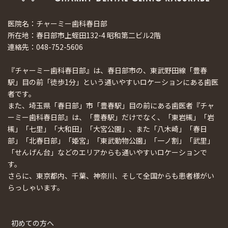
医院名：チャーミー歯科春日部
所在地：春日部市上蛭田132-4 昭和第二ビル2階
連絡先：048-752-5606
『チャーミー歯科春日部』は、春日部市の、東武野田線「豊春
駅」目の前「徒歩1分」という通いやすいロケーションにある歯医
者です。
また、埼玉県「春日部」市「豊春駅」目の前にある歯医者『チャ
ーミー歯科春日部』は、「豊春駅」だけでなく、「東岩槻」「岩
槻」「七里」「大和田」「大宮公園」、また「八木崎」「春日
部」「北春日部」「姫宮」「東武動物公園」「一ノ割」「武里」
「せんげん台」などのエリアからも通いやすいロケーションで
す。
さらに、東京都内、千葉、神奈川、そして全国からも患者様がい
らっしゃいます。
初めての方へ