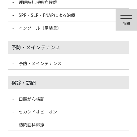
睡眠時無呼吸症候群
コ
ナ
ン
ビ
SPP・SLP・FNAPによる治療
テ
ゲ
ン
ー
インソール（足装具）
ツ
シ
に
ョ
移
ン
予防・メインテナンス
動
に
移
動
予防・メインテナンス
投稿
検診・訪問
口腔がん検診
HOME
患者様からのクリスマスプレゼント
61CDC42A-4268-4D68-A57B-EB1C5698C699-150×150
セカンドオピニオン
訪問歯科診療
2021/3/8