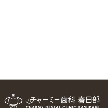
RSS（メディプラングループニュース）
ニューヨーク大学 歯学部に視察に来ました
2025/1/25
中国からのツアーの一団50人がパルフェクリニックを見学
しました
2024/11/17
スマーティ矯正をしている中国人歯科医師に対して神奈川歯
科大学の見学ツアーを企画しました
2024/10/29
マウスピース矯正システム「スマーティー（Smartee）」が
日本初上陸
2024/9/11
ホーチミンで1番のインプラント施設を訪問
2024/8/15