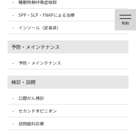
睡眠時無呼吸症候群
コ
ナ
ン
ビ
SPP・SLP・FNAPによる治療
テ
ゲ
ン
ー
インソール（足装具）
ツ
シ
に
ョ
移
ン
予防・メインテナンス
動
に
移
動
予防・メインテナンス
医院ブログ
検診・訪問
口腔がん検診
HOME
医院ブログ
干支供養の日
セカンドオピニオン
2023/2/11
訪問歯科診療
医院ブログ