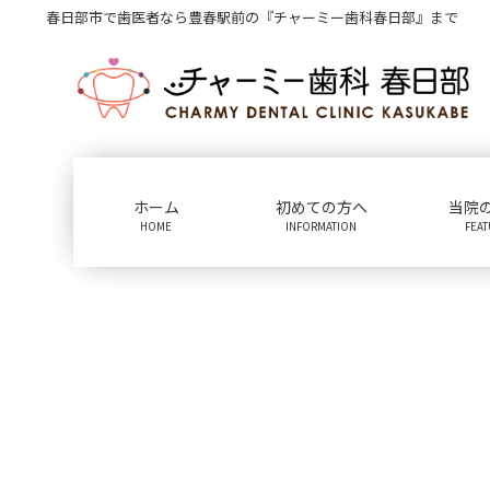
コ
ナ
春日部市で歯医者なら豊春駅前の『チャーミー歯科春日部』まで
ン
ビ
テ
ゲ
ン
ー
ツ
シ
に
ョ
移
ン
動
に
ホーム
初めての方へ
当院
移
HOME
INFORMATION
FEA
動