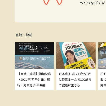
へとつなげてい
書籍・掲載
補綴臨床
【書籍・連載】補綴臨床
野本恵子 著：口腔ケア
ボ
）亀井勝
（2021年7月号）亀井勝
と酸素ルームで100歳ま
載
共著
行・野本恵子 ※共著
で健康に生きる
野