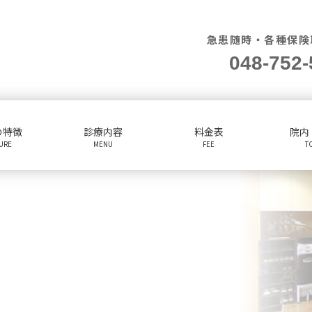
急患随時・各種保険
048-752-
の特徴
診療内容
料金表
院内
TURE
MENU
FEE
T