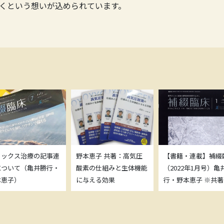
くという想いが込められています。
トックス治療の記事連
野本恵子 共著：高気圧
【書籍・連載】補綴
について（亀井勝行・
酸素の仕組みと生体機能
（2022年1月号）亀
本恵子）
に与える効果
行・野本恵子 ※共著