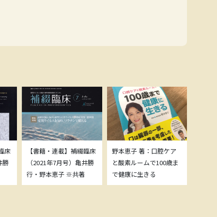
臨床
【書籍・連載】補綴臨床
野本恵子 著：口腔ケア
ボトッ
井勝
（2021年7月号）亀井勝
と酸素ルームで100歳ま
載につ
行・野本恵子 ※共著
で健康に生きる
野本恵