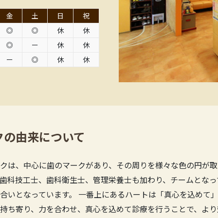
金
土
日
祝
◎
◎
休
休
◎
ー
休
休
ー
◎
休
休
クの由来について
クは、中心に歯のマークがあり、その周りを様々な色の円が取
歯科技工士、歯科衛生士、管理栄養士も加わり、チームとなっ
合いとなっています。 一番上にあるハートは「真心を込めて」
持ち寄り、力を合わせ、真心を込めて診療を行うことで、より