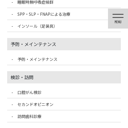
睡眠時無呼吸症候群
コ
ナ
ン
ビ
SPP・SLP・FNAPによる治療
テ
ゲ
ン
ー
インソール（足装具）
ツ
シ
に
ョ
移
ン
予防・メインテナンス
動
に
移
動
予防・メインテナンス
歯科医療情報ブログ
検診・訪問
口腔がん検診
HOME
歯科医療情報ブログ
嬉しいお声を続々頂いております！
セカンドオピニオン
2020/4/16
訪問歯科診療
歯科医療情報ブログ